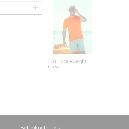
FOTL Valueweight T
€ 8,65
Betaalmethodes