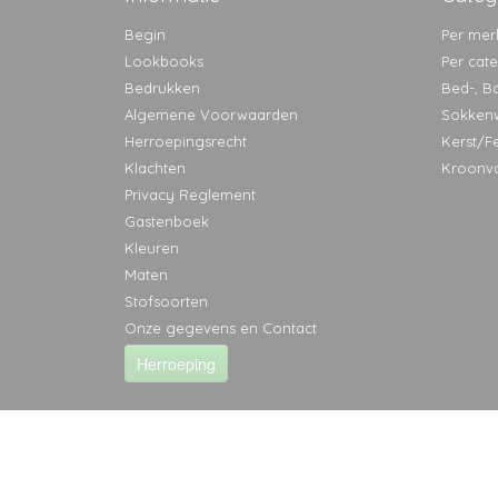
Begin
Per mer
Lookbooks
Per cat
Bedrukken
Bed-, B
Algemene Voorwaarden
Sokken
Herroepingsrecht
Kerst/F
Klachten
Kroonv
Privacy Reglement
Gastenboek
Kleuren
Maten
Stofsoorten
Onze gegevens en Contact
Herroeping