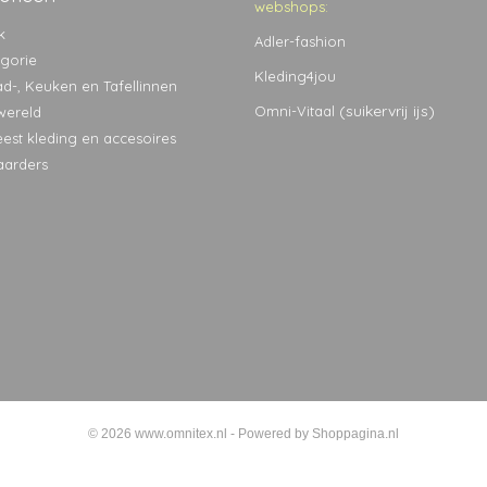
webshops:
k
Adler-fashion
egorie
Kleding4jou
ad-, Keuken en Tafellinnen
(suikervrij ijs)
Omni-Vitaal
wereld
eest kleding en accesoires
aarders
© 2026 www.omnitex.nl - Powered by Shoppagina.nl