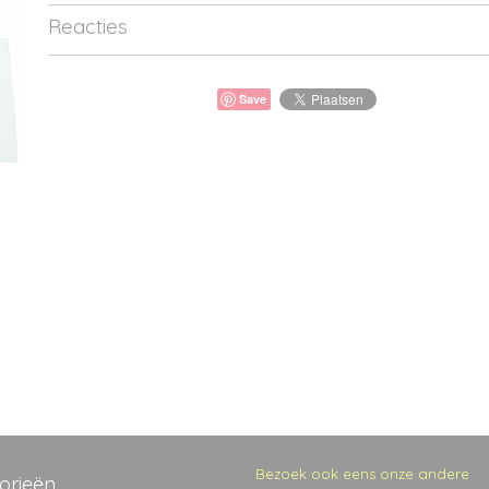
Reacties
Save
Bezoek ook eens onze andere
orieën