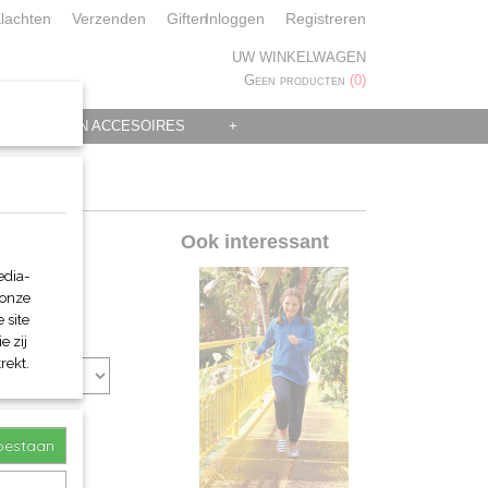
lachten
Verzenden
Giften
Inloggen
Registreren
UW WINKELWAGEN
Geen producten
(0)
 KLEDING EN ACCESOIRES
+
um)
Ook interessant
edia-
 onze
 site
e zij
rekt.
toestaan