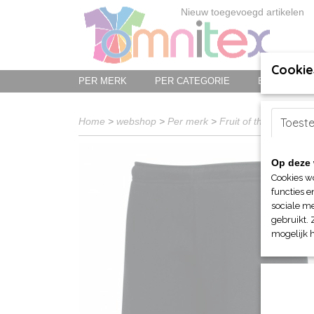
Nieuw toegevoegd artikelen
Cookie
PER MERK
PER CATEGORIE
BED-, BAD-
Home
>
webshop
>
Per merk
>
Fruit of the Loom
Toest
>
V
Op deze 
Cookies w
functies e
sociale me
gebruikt. 
mogelijk 