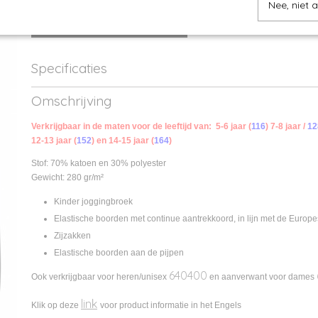
Nee, niet 
IN WINKELWAGEN
Specificaties
Productcode
640250-1
Omschrijving
Productcode leverancier
640250
Verkrijgbaar in de maten voor de leeftijd van: 5-6 jaar (
116
) 7-8 jaar /
12
12-13 jaar (
152
) en 14-15 jaar (
164
)
Stof: 70% katoen en 30% polyester
Gewicht: 280 gr/m²
Kinder joggingbroek
Elastische boorden met continue aantrekkoord, in lijn met de Europe
Zijzakken
Elastische boorden aan de pijpen
640400
Ook verkrijgbaar voor heren/unisex
en aanverwant voor dames
link
Klik op deze
voor product informatie in het Engels