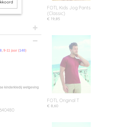
akkoord
FOTL Kids Jog Pants
(Classic)
€ 19,85
8
, 9-11 jaar (
140
)
se kinderkledij wetgeving
FOTL Original T
€ 8,60
640480