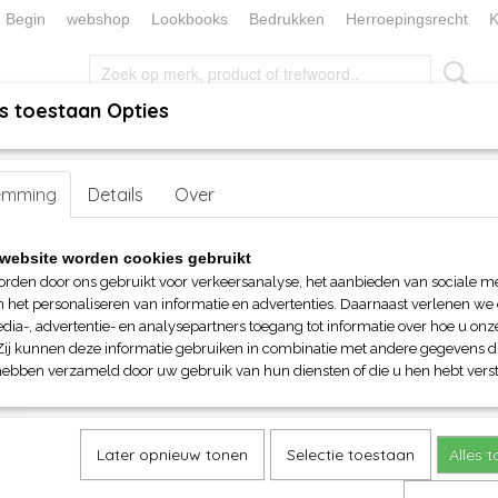
Begin
webshop
Lookbooks
Bedrukken
Herroepingsrecht
K
s toestaan Opties
, KEUKEN EN TAFELLINNEN
SOKKENWERELD
KERST/FEEST
emming
oor kinderen
>
Details
Joggingbroeken
Over
> FOTL Kids Jog Pants (Premium)
FOTL Kids Jog Pants (Premi
website worden cookies gebruikt
orden door ons gebruikt voor verkeersanalyse, het aanbieden van sociale m
€ 20,25
n het personaliseren van informatie en advertenties. Daarnaast verlenen we
(inclusief btw 21%)
dia-, advertentie- en analysepartners toegang tot informatie over hoe u onze
Zij kunnen deze informatie gebruiken in combinatie met andere gegevens di
Maat
Kleur
hebben verzameld door uw gebruik van hun diensten of die u hen hebt verst
Aantal
Later opnieuw tonen
Selectie toestaan
Alles 