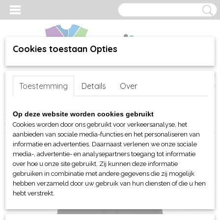
Cookies toestaan Opties
Inloggen
Registreren
UW WINKELWAGEN
Toestemming
Details
Over
Geen producten
(0)
Home
>
webshop
>
Per merk
>
Fruit of the Loom
>
Voor hem
Op deze website worden cookies gebruikt
(unisex)
>
Sweaters
> FOTL Basic Hooded sweat Classic
Cookies worden door ons gebruikt voor verkeersanalyse, het
aanbieden van sociale media-functies en het personaliseren van
informatie en advertenties. Daarnaast verlenen we onze sociale
media-, advertentie- en analysepartners toegang tot informatie
over hoe u onze site gebruikt. Zij kunnen deze informatie
gebruiken in combinatie met andere gegevens die zij mogelijk
hebben verzameld door uw gebruik van hun diensten of die u hen
hebt verstrekt.