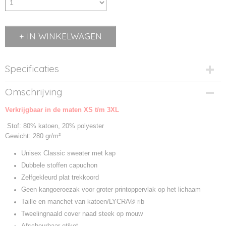
IN WINKELWAGEN
Specificaties
Productcode
Omschrijving
621680-1
Verkrijgbaar in de maten XS t/m 3XL
Productcode leverancier
621680
Stof: 80% katoen, 20% polyester
Gewicht: 280 gr/m²
Unisex Classic sweater met kap
Dubbele stoffen capuchon
Zelfgekleurd plat trekkoord
Geen kangoeroezak voor groter printoppervlak op het lichaam
Taille en manchet van katoen/LYCRA® rib
Tweelingnaald cover naad steek op mouw
Afscheurbaar etiket