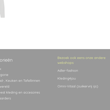
Bezoek ook eens onze andere
orieën
webshops:
k
Adler-fashion
egorie
Kleding4jou
ad-, Keuken en Tafellinnen
(suikervrij ijs)
Omni-Vitaal
wereld
eest kleding en accesoires
aarders