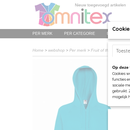
Nieuw toegevoegd artikelen
Cookie
PER MERK
PER CATEGORIE
BED-, BAD-
Home
>
webshop
>
Per merk
>
Fruit of the Loom
Toest
>
V
Op deze 
Cookies w
functies e
sociale me
gebruikt. 
mogelijk 