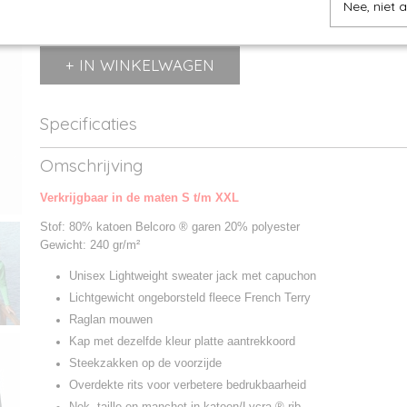
Nee, niet 
IN WINKELWAGEN
Specificaties
Productcode
621440-1
Omschrijving
Productcode leverancier
621440
Verkrijgbaar in de maten S t/m XXL
Stof: 80% katoen Belcoro ® garen 20% polyester
Gewicht: 240 gr/m²
Unisex Lightweight sweater jack met capuchon
Lichtgewicht ongeborsteld fleece French Terry
Raglan mouwen
Kap met dezelfde kleur platte aantrekkoord
Steekzakken op de voorzijde
Overdekte rits voor verbetere bedrukbaarheid
Nek, taille en manchet in katoen/Lycra ® rib