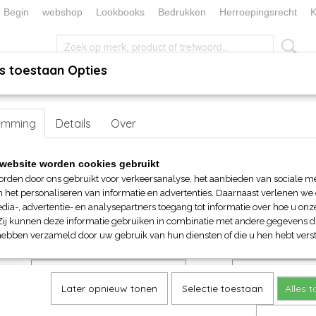
Begin
webshop
Lookbooks
Bedrukken
Herroepingsrecht
K
s toestaan Opties
, KEUKEN EN TAFELLINNEN
SOKKENWERELD
KERST/FEEST
emming
oor hem (unisex)
Details
>
Sweaters
Over
> FOTL Hooded Sweat Jacket (Lightweigh
FOTL Hooded Sweat Jacket
website worden cookies gebruikt
(Lightweight)
orden door ons gebruikt voor verkeersanalyse, het aanbieden van sociale m
n het personaliseren van informatie en advertenties. Daarnaast verlenen we
dia-, advertentie- en analysepartners toegang tot informatie over hoe u onze
€ 34,60
Zij kunnen deze informatie gebruiken in combinatie met andere gegevens di
(inclusief btw 21%)
hebben verzameld door uw gebruik van hun diensten of die u hen hebt verst
Maat
Kleur
Later opnieuw tonen
Selectie toestaan
Alles 
Aantal