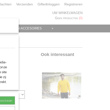
lachten
Verzenden
Giften
Inloggen
Registreren
UW WINKELWAGEN
Geen producten
(0)
 KLEDING EN ACCESOIRES
+
t)
Ook interessant
edia-
 onze
 site
e zij
rekt.
toestaan