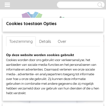
Cookies toestaan Opties
Inloggen
Registreren
UW WINKELWAGEN
Toestemming
Details
Over
Geen producten
(0)
Home
>
webshop
>
Per merk
>
Clique
>
Voor kinderen
>
T-Shirts
>
Op deze website worden cookies gebruikt
Clique Neon T-shirt kids
Cookies worden door ons gebruikt voor verkeersanalyse, het
aanbieden van sociale media-functies en het personaliseren van
informatie en advertenties. Daarnaast verlenen we onze sociale
media-, advertentie- en analysepartners toegang tot informatie
over hoe u onze site gebruikt. Zij kunnen deze informatie
gebruiken in combinatie met andere gegevens die zij mogelijk
hebben verzameld door uw gebruik van hun diensten of die u hen
hebt verstrekt.