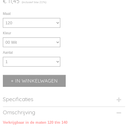
€ 11,45
(inclusief btw 21%)
Maat
Kleur
Aantal
IN WINKELWAGEN
Specificaties
Productcode
Omschrijving
10748-00
Verkrijgbaar in de maten 120 t/m 140
Productcode leverancier