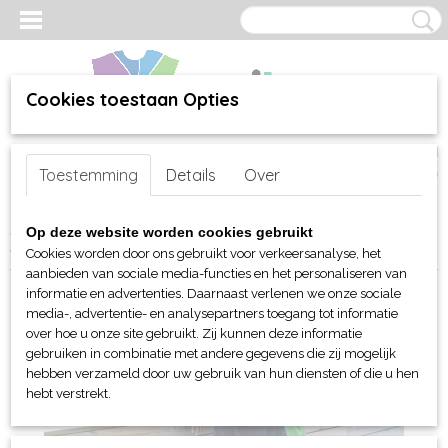
Cookies toestaan Opties
Inloggen
Registreren
UW WINKELWAGEN
Toestemming
Details
Over
Geen producten
(0)
Home
>
webshop
>
Per merk
>
Clique
>
Voor kinderen
>
Sweaters
Op deze website worden cookies gebruikt
en sweatshirts
> Clique Basic Hoody Kids
Cookies worden door ons gebruikt voor verkeersanalyse, het
aanbieden van sociale media-functies en het personaliseren van
informatie en advertenties. Daarnaast verlenen we onze sociale
media-, advertentie- en analysepartners toegang tot informatie
over hoe u onze site gebruikt. Zij kunnen deze informatie
gebruiken in combinatie met andere gegevens die zij mogelijk
hebben verzameld door uw gebruik van hun diensten of die u hen
hebt verstrekt.