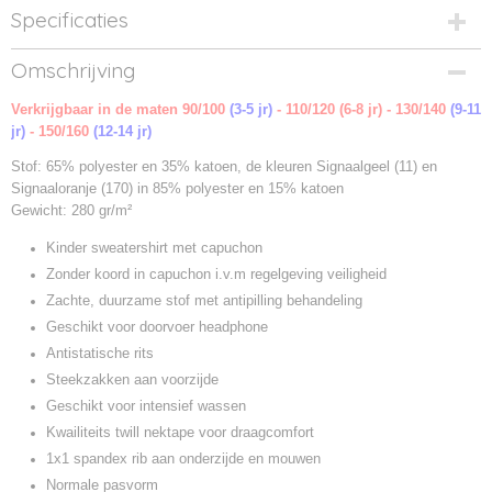
Specificaties
Productcode
Omschrijving
NW021021-00
Verkrijgbaar in de maten 90/100
Productcode leverancier
(3-5 jr)
- 110/120 (6-8 jr) - 130/140
(9-11
jr)
021021
- 150/160
(12-14 jr)
Stof: 65% polyester en 35% katoen, de kleuren Signaalgeel (11) en
Signaaloranje (170) in 85% polyester en 15% katoen
Gewicht: 280 gr/m²
Kinder sweatershirt met capuchon
Zonder koord in capuchon i.v.m regelgeving veiligheid
Zachte, duurzame stof met antipilling behandeling
Geschikt voor doorvoer headphone
Antistatische rits
Steekzakken aan voorzijde
Geschikt voor intensief wassen
Kwailiteits twill nektape voor draagcomfort
1x1 spandex rib aan onderzijde en mouwen
Normale pasvorm