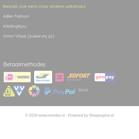
Bezoek ook eens onze andere webshops:
Adler-fashion
Kleding4jou
(suikervrij ijs)
Omni-Vitaal
Betaalmethodes
© 2026 www.omnitex.nl - Powered by Shoppagina.nl