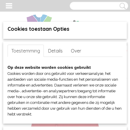
Cookies toestaan Opties
Inloggen
Registreren
UW WINKELWAGEN
Toestemming
Details
Over
Geen producten
(0)
Home
>
webshop
>
Per merk
>
Clique
>
Voor kinderen
>
Jassen
>
Op deze website worden cookies gebruikt
Clique Classic Softshell jas kids
Cookies worden door ons gebruikt voor verkeersanalyse, het
aanbieden van sociale media-functies en het personaliseren van
informatie en advertenties. Daarnaast verlenen we onze sociale
media-, advertentie- en analysepartners toegang tot informatie
over hoe u onze site gebruikt. Zij kunnen deze informatie
gebruiken in combinatie met andere gegevens die zij mogelijk
hebben verzameld door uw gebruik van hun diensten of die u hen
hebt verstrekt.