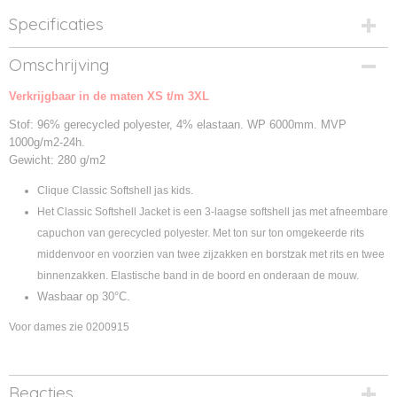
Specificaties
Productcode
Omschrijving
0200909-35
Verkrijgbaar in de maten XS t/m 3XL
Productcode leverancier
0200909
Stof: 96% gerecycled polyester, 4% elastaan. WP 6000mm. MVP
1000g/m2-24h.
Gewicht: 280 g/m2
Clique Classic Softshell jas kids.
Het Classic Softshell Jacket is een 3-laagse softshell jas met afneembare
capuchon van gerecycled polyester. Met ton sur ton omgekeerde rits
middenvoor en voorzien van twee zijzakken en borstzak met rits en twee
binnenzakken. Elastische band in de boord en onderaan de mouw.
Wasbaar op 30°C.
Voor dames zie 0200915
Reacties