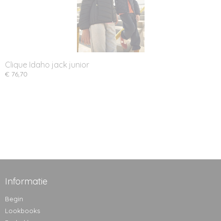
Clique Idaho jack junior
€ 76,70
Informatie
Begin
Lookbooks