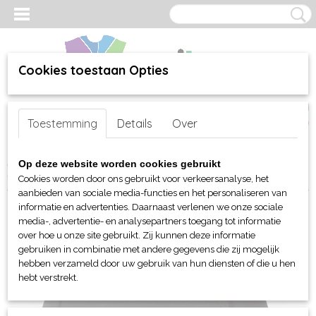
Cookies toestaan Opties
Inloggen
Registreren
UW WINKELWAGEN
Toestemming
Details
Over
Geen producten
(0)
Home
>
webshop
>
Per merk
>
Clique
>
Voor hoofd en handen
>
Op deze website worden cookies gebruikt
Clique Functional sport beanie
Cookies worden door ons gebruikt voor verkeersanalyse, het
aanbieden van sociale media-functies en het personaliseren van
informatie en advertenties. Daarnaast verlenen we onze sociale
media-, advertentie- en analysepartners toegang tot informatie
over hoe u onze site gebruikt. Zij kunnen deze informatie
gebruiken in combinatie met andere gegevens die zij mogelijk
hebben verzameld door uw gebruik van hun diensten of die u hen
hebt verstrekt.