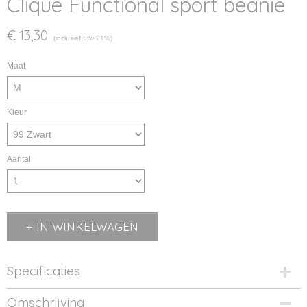
Clique Functional sport beanie
€ 13,30
(inclusief btw 21%)
Maat
Kleur
Aantal
IN WINKELWAGEN
Specificaties
Productcode
Omschrijving