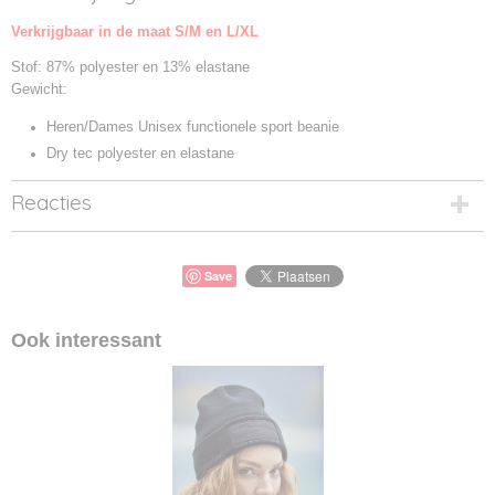
NW024126-1
Verkrijgbaar in de maat S/M en L/XL
Productcode leverancier
024126
Stof: 87% polyester en 13% elastane
Gewicht:
Heren/Dames Unisex functionele sport beanie
Dry tec polyester en elastane
Reacties
Save
Ook interessant