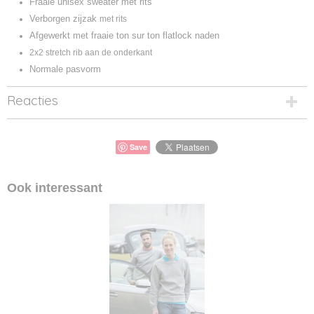
Fraaie unisex sweater met rits
Verborgen zijzak
met rits
Afgewerkt met fraaie ton sur ton flatlock naden
2x2 stretch rib aan de onderkant
Normale pasvorm
Reacties
Save
Ook interessant