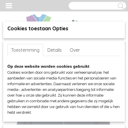
Cookies toestaan Opties
Inloggen
Registreren
UW WINKELWAGEN
Toestemming
Details
Over
Geen producten
(0)
Home
>
webshop
>
Per merk
>
Clique
>
Voor hem en unisex
>
Op deze website worden cookies gebruikt
Sweaters en sweatshirts
> Clique Classic sweater met 1/2 rits
Cookies worden door ons gebruikt voor verkeersanalyse, het
aanbieden van sociale media-functies en het personaliseren van
informatie en advertenties. Daarnaast verlenen we onze sociale
media-, advertentie- en analysepartners toegang tot informatie
over hoe u onze site gebruikt. Zij kunnen deze informatie
gebruiken in combinatie met andere gegevens die zij mogelijk
hebben verzameld door uw gebruik van hun diensten of die u hen
hebt verstrekt.