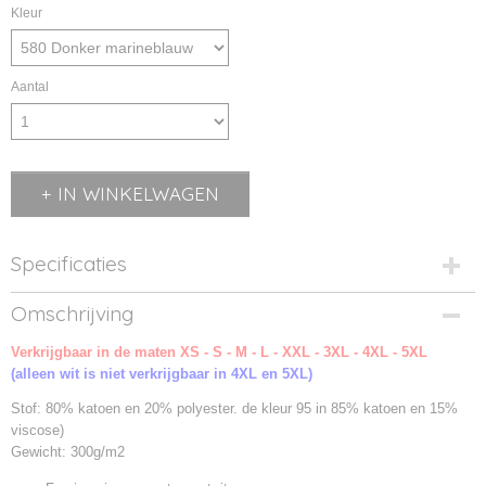
Kleur
Aantal
IN WINKELWAGEN
Specificaties
Productcode
Omschrijving
NW021043-580
Verkrijgbaar in de maten XS - S - M - L - XXL - 3XL - 4XL - 5XL
Productcode leverancier
(alleen wit is niet verkrijgbaar in 4XL en 5XL)
021043
Stof: 80% katoen en 20% polyester. de kleur 95 in 85% katoen en 15%
viscose)
Gewicht: 300g/m2