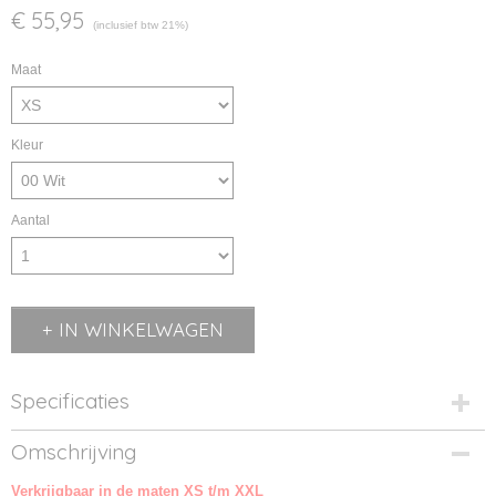
€ 55,95
(inclusief btw 21%)
Maat
Kleur
Aantal
IN WINKELWAGEN
Specificaties
Productcode
Omschrijving
NW021051-00
Verkrijgbaar in de maten XS t/m XXL
Productcode leverancier