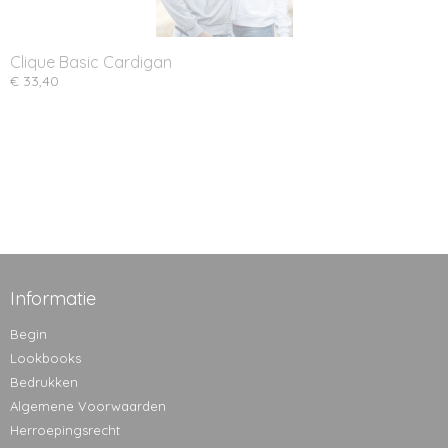
Clique Basic Cardigan
€ 33,40
Informatie
Begin
Lookbooks
Bedrukken
Algemene Voorwaarden
Herroepingsrecht