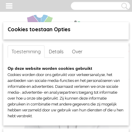
Cookies toestaan Opties
Inloggen
Registreren
UW WINKELWAGEN
Toestemming
Details
Over
Geen producten
(0)
Home
>
webshop
>
Per merk
>
Clique
>
Voor hem en unisex
>
Op deze website worden cookies gebruikt
Sweaters en sweatshirts
> Clique Gerry piqué vest met capucon
Cookies worden door ons gebruikt voor verkeersanalyse, het
aanbieden van sociale media-functies en het personaliseren van
informatie en advertenties. Daarnaast verlenen we onze sociale
media-, advertentie- en analysepartners toegang tot informatie
over hoe u onze site gebruikt. Zij kunnen deze informatie
gebruiken in combinatie met andere gegevens die zij mogelijk
hebben verzameld door uw gebruik van hun diensten of die u hen
hebt verstrekt.