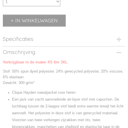
IN WINKELWAGEN
Specificaties
Productcode
Omschrijving
021024-38
Verkrijgbaar in de maten XS t/m 3XL
Productcode leverancier
021024
Stof: 50% spun dyed polyester, 24% gerecycled polyester, 20% viscose,
6% elastaan.
Gewicht: 300 gr/m²
Clique Hayden sweatjacket voor heren
Een jack van zacht aanvoelende air-layer stof met capuchon. De
luchtlaag tussen de 2-laagse stof biedt extra warmte terwijl het licht
aanvoelt. Het polyester in deze stof is van gerecycled materiaal.
Voorzien van twee verborgen zijzakken met rits, twee
binnenzakken, manchetten van shellstof en elastische tape in de