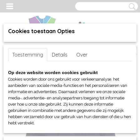
Cookies toestaan Opties
Inloggen
Registreren
UW WINKELWAGEN
Toestemming
Details
Over
Geen producten
(0)
Home
>
webshop
>
Per merk
>
Clique
>
Voor hem en unisex
>
Op deze website worden cookies gebruikt
Sweaters en sweatshirts
> Clique Harper sweatshirt hoody unisex
Cookies worden door ons gebruikt voor verkeersanalyse, het
aanbieden van sociale media-functies en het personaliseren van
informatie en advertenties. Daarnaast verlenen we onze sociale
media-, advertentie- en analysepartners toegang tot informatie
over hoe u onze site gebruikt. Zij kunnen deze informatie
gebruiken in combinatie met andere gegevens die zij mogelijk
hebben verzameld door uw gebruik van hun diensten of die u hen
hebt verstrekt.