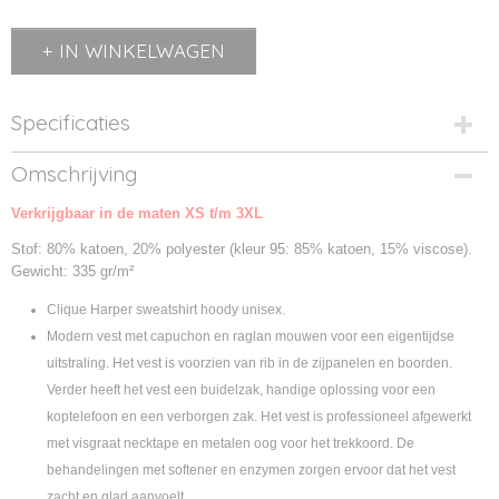
IN WINKELWAGEN
Specificaties
Productcode
Omschrijving
021019-580
Verkrijgbaar in de maten XS t/m 3XL
Productcode leverancier
021019
Stof: 80% katoen, 20% polyester (kleur 95: 85% katoen, 15% viscose).
Gewicht: 335 gr/m²
Clique Harper sweatshirt hoody unisex.
Modern vest met capuchon en raglan mouwen voor een eigentijdse
uitstraling. Het vest is voorzien van rib in de zijpanelen en boorden.
Verder heeft het vest een buidelzak, handige oplossing voor een
koptelefoon en een verborgen zak. Het vest is professioneel afgewerkt
met visgraat necktape en metalen oog voor het trekkoord. De
behandelingen met softener en enzymen zorgen ervoor dat het vest
zacht en glad aanvoelt.