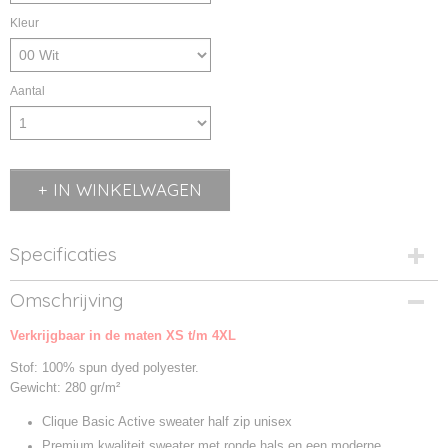
Kleur
Aantal
IN WINKELWAGEN
Specificaties
Productcode
Omschrijving
021013-00
Verkrijgbaar in de maten XS t/m 4XL
Productcode leverancier
021013
Stof: 100% spun dyed polyester.
Gewicht: 280 gr/m²
Clique Basic Active sweater half zip unisex
Premium kwaliteit sweater met ronde hals en een moderne