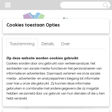
Cookies toestaan Opties
Inloggen
Registreren
UW WINKELWAGEN
Toestemming
Details
Over
Geen producten
(0)
Home
>
webshop
>
Per merk
>
Clique
>
Voor hem en unisex
>
Op deze website worden cookies gebruikt
Sweaters en sweatshirts
> Clique Basic Active sweater half zip
Cookies worden door ons gebruikt voor verkeersanalyse, het
unisex
aanbieden van sociale media-functies en het personaliseren van
informatie en advertenties. Daarnaast verlenen we onze sociale
media-, advertentie- en analysepartners toegang tot informatie
over hoe u onze site gebruikt. Zij kunnen deze informatie
gebruiken in combinatie met andere gegevens die zij mogelijk
hebben verzameld door uw gebruik van hun diensten of die u hen
hebt verstrekt.