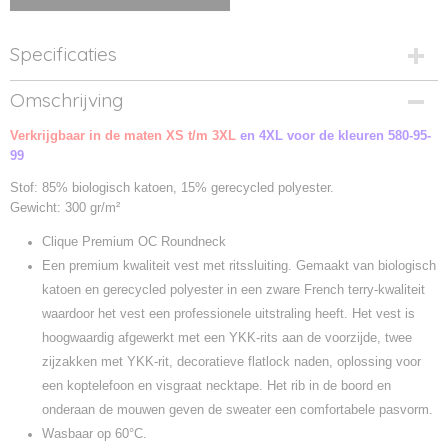
Specificaties
Productcode
Omschrijving
021006-925
Verkrijgbaar in de maten XS t/m 3XL
Productcode leverancier
en 4XL voor de kleuren 580-95-
99
021006
Stof: 85% biologisch katoen, 15% gerecycled polyester.
Gewicht: 300 gr/m²
Clique Premium OC Roundneck
Een premium kwaliteit vest met ritssluiting. Gemaakt van biologisch
katoen en gerecycled polyester in een zware French terry-kwaliteit
waardoor het vest een professionele uitstraling heeft. Het vest is
hoogwaardig afgewerkt met een YKK-rits aan de voorzijde, twee
zijzakken met YKK-rit, decoratieve flatlock naden, oplossing voor
een koptelefoon en visgraat necktape. Het rib in de boord en
onderaan de mouwen geven de sweater een comfortabele pasvorm.
Wasbaar op 60°C.