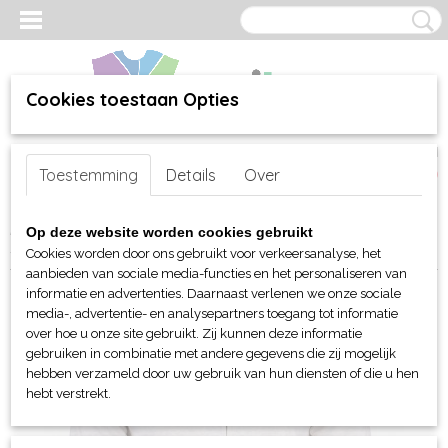
Cookies toestaan Opties
Inloggen
Registreren
UW WINKELWAGEN
Toestemming
Details
Over
Geen producten
(0)
Home
>
webshop
>
Per merk
>
Clique
>
Voor hem en unisex
>
Op deze website worden cookies gebruikt
Sweaters en sweatshirts
> Clique Premium OC Cardigan
Cookies worden door ons gebruikt voor verkeersanalyse, het
aanbieden van sociale media-functies en het personaliseren van
informatie en advertenties. Daarnaast verlenen we onze sociale
media-, advertentie- en analysepartners toegang tot informatie
over hoe u onze site gebruikt. Zij kunnen deze informatie
gebruiken in combinatie met andere gegevens die zij mogelijk
hebben verzameld door uw gebruik van hun diensten of die u hen
hebt verstrekt.