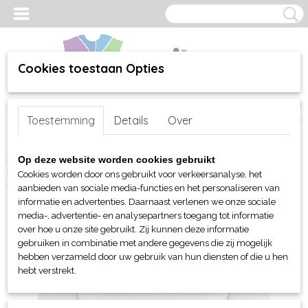
Cookies toestaan Opties
Inloggen
Registreren
UW WINKELWAGEN
Toestemming
Details
Over
Geen producten
(0)
Home
>
webshop
>
Per merk
>
Clique
>
Voor hem en unisex
>
Op deze website worden cookies gebruikt
Polo's
> Clique Basic Polo met borstzakje unisex
Cookies worden door ons gebruikt voor verkeersanalyse, het
aanbieden van sociale media-functies en het personaliseren van
informatie en advertenties. Daarnaast verlenen we onze sociale
media-, advertentie- en analysepartners toegang tot informatie
over hoe u onze site gebruikt. Zij kunnen deze informatie
gebruiken in combinatie met andere gegevens die zij mogelijk
hebben verzameld door uw gebruik van hun diensten of die u hen
hebt verstrekt.