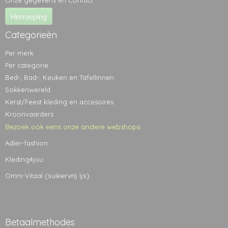
Onze gegevens en Contact
Herroeping
Categorieën
Per merk
Per categorie
Bed-, Bad-, Keuken en Tafellinnen
Sokkenwereld
Kerst/Feest kleding en accesoires
Kroonvaarders
Bezoek ook eens onze andere webshops:
Adler-fashion
Kleding4jou
(suikervrij ijs)
Omni-Vitaal
Betaalmethodes