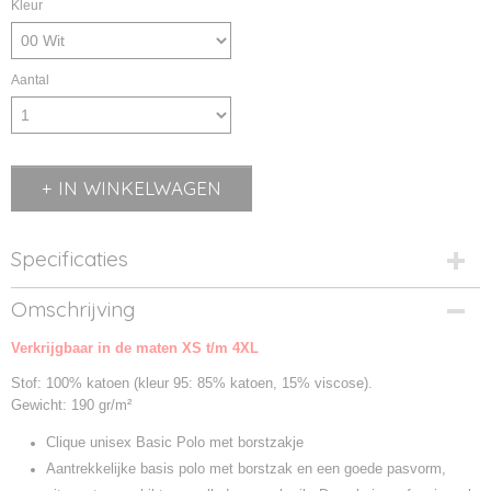
Kleur
Aantal
IN WINKELWAGEN
Specificaties
Productcode
Omschrijving
028255-00
Verkrijgbaar in de maten XS t/m 4XL
Productcode leverancier
028255
Stof: 100% katoen (kleur 95: 85% katoen, 15% viscose).
Gewicht: 190 gr/m²
Clique unisex Basic Polo met borstzakje
Aantrekkelijke basis polo met borstzak en een goede pasvorm,