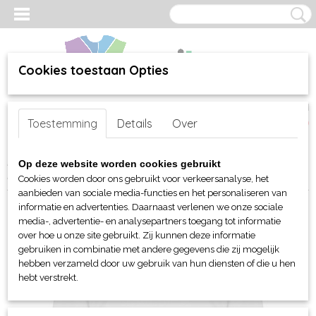
Cookies toestaan Opties
Inloggen
Registreren
UW WINKELWAGEN
Toestemming
Details
Over
Geen producten
(0)
Home
>
webshop
>
Per merk
>
Clique
>
Voor hem en unisex
>
Op deze website worden cookies gebruikt
Polo's
> Clique Manhatten polo met LS
Cookies worden door ons gebruikt voor verkeersanalyse, het
aanbieden van sociale media-functies en het personaliseren van
informatie en advertenties. Daarnaast verlenen we onze sociale
media-, advertentie- en analysepartners toegang tot informatie
over hoe u onze site gebruikt. Zij kunnen deze informatie
gebruiken in combinatie met andere gegevens die zij mogelijk
hebben verzameld door uw gebruik van hun diensten of die u hen
hebt verstrekt.