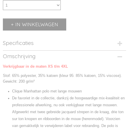
IN WINKELWAGEN
Specificaties
Productcode
Omschrijving
028252-00
Verkrijgbaar in de maten XS t/m 4XL
Productcode leverancier
028252
Stof: 65% polyester, 35% katoen (kleur 95: 85% katoen, 15% viscose).
Gewicht: 200 gr/m²
Clique Manhattan polo met lange mouwen
De favoriet in de collectie, dankzij de hoogwaardige mix-kwaliteit en
professionele afwerking, nu ook verkijgbaar met lange mouwen.
Afgewerkt met twee gebreide jacquard strepen in de kraag, drie ton
sur ton knopen en ribboorden in de mouw (herenmodel). Voorzien
van gemakkelijk te verwijderen label voor rebranding. De polo is