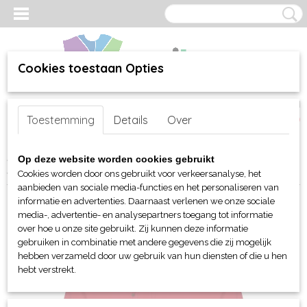
Cookies toestaan Opties
Inloggen
Registreren
UW WINKELWAGEN
Toestemming
Details
Over
Geen producten
(0)
Home
>
webshop
>
Per merk
>
Clique
>
Voor hem en unisex
>
Op deze website worden cookies gebruikt
Jassen en Bodywarmers
> Clique Classic softshell hoody
Cookies worden door ons gebruikt voor verkeersanalyse, het
aanbieden van sociale media-functies en het personaliseren van
informatie en advertenties. Daarnaast verlenen we onze sociale
media-, advertentie- en analysepartners toegang tot informatie
over hoe u onze site gebruikt. Zij kunnen deze informatie
gebruiken in combinatie met andere gegevens die zij mogelijk
hebben verzameld door uw gebruik van hun diensten of die u hen
hebt verstrekt.