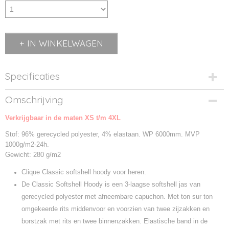
IN WINKELWAGEN
Specificaties
Productcode
Omschrijving
0200912-35
Verkrijgbaar in de maten XS t/m 4XL
Productcode leverancier
0200912
Stof: 96% gerecycled polyester, 4% elastaan. WP 6000mm. MVP
1000g/m2-24h.
Gewicht: 280 g/m2
Clique Classic softshell hoody voor heren.
De Classic Softshell Hoody is een 3-laagse softshell jas van
gerecycled polyester met afneembare capuchon. Met ton sur ton
omgekeerde rits middenvoor en voorzien van twee zijzakken en
borstzak met rits en twee binnenzakken. Elastische band in de