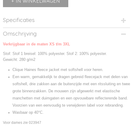
IN WINKELWAGEN
Specificaties
Productcode
Omschrijving
023946-11
Verkrijgbaar in de maten XS t/m 3XL
Productcode leverancier
023946
Stof: Stof 1 breisel: 100% polyester. Stof 2: 100% polyester.
Gewicht: 280 g/m2
Clique Haines fleece jacket met softshell voor heren.
Een warm, gemakkelijk te dragen gebreid fleecejack met delen van
softshell, drie zakken aan de buitenzijde met een ritssluiting en twee
grote binnenzakken. De mouwen zijn afgewerkt met elastische
manchetten met duimgaten en een opvouwbare reflecterende band.
Voorzien van een eenvoudig te verwijderen label voor rebranding.
Wasbaar op 40°C.
Voor dames zie 023947