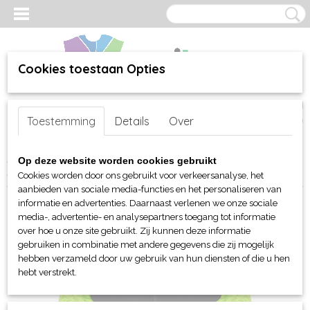
Cookies toestaan Opties
Inloggen
Registreren
UW WINKELWAGEN
Toestemming
Details
Over
Geen producten
(0)
Home
>
webshop
>
Per merk
>
Clique
>
Voor hem en unisex
>
Op deze website worden cookies gebruikt
Fleeces
> Clique Haines fleece jacket met softshell
Cookies worden door ons gebruikt voor verkeersanalyse, het
aanbieden van sociale media-functies en het personaliseren van
informatie en advertenties. Daarnaast verlenen we onze sociale
media-, advertentie- en analysepartners toegang tot informatie
over hoe u onze site gebruikt. Zij kunnen deze informatie
gebruiken in combinatie met andere gegevens die zij mogelijk
hebben verzameld door uw gebruik van hun diensten of die u hen
hebt verstrekt.