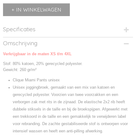
IN WINKELWAGEN
Specificaties
Productcode
Omschrijving
0201037-580
Verkrijgbaar in de maten XS t/m 4XL
Productcode leverancier
0201037
Stof: 80% katoen, 20% gerecycled polyester.
Gewicht: 260 gr/m²
Clique Miami Pants unisex
Unisex joggingbroek, gemaakt van een mix van katoen en
gerecycled polyester. Voorzien van twee voorzakken en een
verborgen zak met rits in de zijnaad. De elastische 2x2 rib heeft
dubbele stiksels in de taille en bij de broekspijpen. Afgewerkt met
een trekkoord in de taille en een gemakkelijk te verwijderen label
voor rebranding. De zachte gestabiliseerde stof is ontworpen voor
intensief wassen en heeft een anti-pilling afwerking.