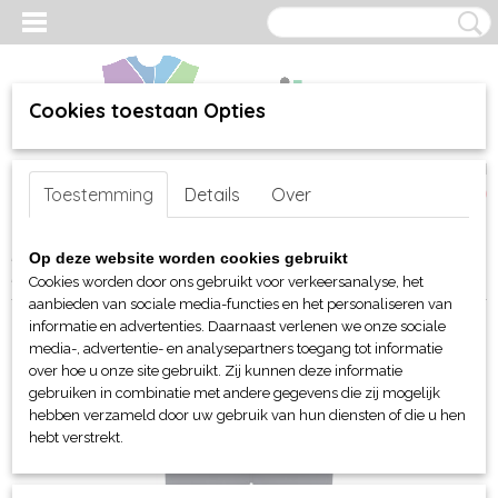
Cookies toestaan Opties
Inloggen
Registreren
UW WINKELWAGEN
Toestemming
Details
Over
Geen producten
(0)
Home
>
webshop
>
Per merk
>
Clique
>
Voor hem en unisex
>
Op deze website worden cookies gebruikt
Broeken
> Clique Miami Pants unisex
Cookies worden door ons gebruikt voor verkeersanalyse, het
aanbieden van sociale media-functies en het personaliseren van
informatie en advertenties. Daarnaast verlenen we onze sociale
media-, advertentie- en analysepartners toegang tot informatie
over hoe u onze site gebruikt. Zij kunnen deze informatie
gebruiken in combinatie met andere gegevens die zij mogelijk
hebben verzameld door uw gebruik van hun diensten of die u hen
hebt verstrekt.