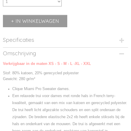
IN WINKELWAGEN
Specificaties
Productcode
Omschrijving
0201052-595
Verkrijgbaar in de maten XS - S - M - L -XL - XXL
Productcode leverancier
0201052
Stof: 80% katoen, 20% gerecycled polyester
Gewicht: 280 gr/m²
Clique Miami Pro Sweater dames.
Een relaxede trui voor dames met ronde hals in French terry-
kwaliteit, gemaakt van een mix van katoen en gerecycled polyester.
De trui heeft licht afgezakte schouders en een split onderaan de
zijnaden. De bredere elastische 2x2 rib heeft enkele stiksels bij de
hals en onderkant van de mouwen. De trui is afgewerkt met een
hoge zoom aan de onderkant, necktape van keperstof in