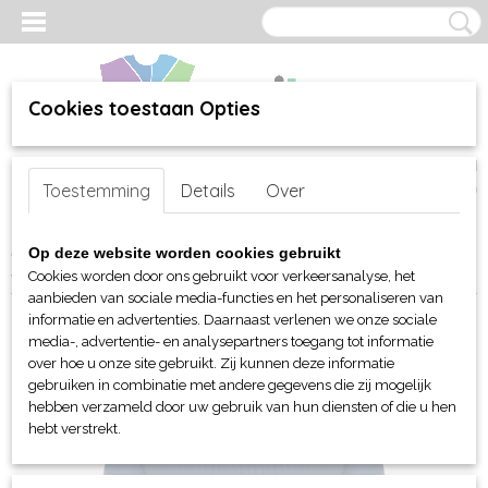
Cookies toestaan Opties
Inloggen
Registreren
UW WINKELWAGEN
Toestemming
Details
Over
Geen producten
(0)
Home
>
webshop
>
Per merk
>
Clique
>
Voor haar
>
Sweaters en
Op deze website worden cookies gebruikt
sweatshirts
> Clique Miami Pro Sweater dames
Cookies worden door ons gebruikt voor verkeersanalyse, het
aanbieden van sociale media-functies en het personaliseren van
informatie en advertenties. Daarnaast verlenen we onze sociale
media-, advertentie- en analysepartners toegang tot informatie
over hoe u onze site gebruikt. Zij kunnen deze informatie
gebruiken in combinatie met andere gegevens die zij mogelijk
hebben verzameld door uw gebruik van hun diensten of die u hen
hebt verstrekt.