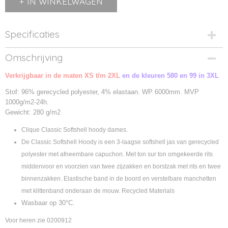
IN WINKELWAGEN
Specificaties
Productcode
Omschrijving
0200917-35
Verkrijgbaar in de maten XS t/m 2XL
Productcode leverancier
en de kleuren 580 en 99 in 3XL
0200917
Stof: 96% gerecycled polyester, 4% elastaan. WP 6000mm. MVP
1000g/m2-24h.
Gewicht: 280 g/m2
Clique Classic Softshell hoody dames.
De Classic Softshell Hoody is een 3-laagse softshell jas van gerecycled
polyester met afneembare capuchon. Met ton sur ton omgekeerde rits
middenvoor en voorzien van twee zijzakken en borstzak met rits en twee
binnenzakken. Elastische band in de boord en verstelbare manchetten
met klittenband onderaan de mouw. Recycled Materials
Wasbaar op 30°C.
Voor heren zie 0200912