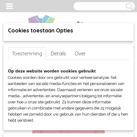
Cookies toestaan Opties
Inloggen
Registreren
UW WINKELWAGEN
Toestemming
Details
Over
Geen producten
(0)
Home
>
webshop
>
Per merk
>
Clique
>
Voor haar
>
Jassen en
Op deze website worden cookies gebruikt
Bodywarmers
> Clique Classic softshell hoody dames
Cookies worden door ons gebruikt voor verkeersanalyse, het
aanbieden van sociale media-functies en het personaliseren van
informatie en advertenties. Daarnaast verlenen we onze sociale
media-, advertentie- en analysepartners toegang tot informatie
over hoe u onze site gebruikt. Zij kunnen deze informatie
gebruiken in combinatie met andere gegevens die zij mogelijk
hebben verzameld door uw gebruik van hun diensten of die u hen
hebt verstrekt.