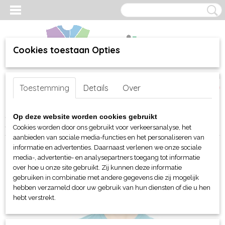
Cookies toestaan Opties
Inloggen
Registreren
UW WINKELWAGEN
Toestemming
Details
Over
Geen producten
(0)
Home
>
webshop
>
Per merk
>
Bella+Canvas
>
Voor haar
>
T-
Op deze website worden cookies gebruikt
shirts
> B+C Unisex Canvas Heather CVC T-shirt
Cookies worden door ons gebruikt voor verkeersanalyse, het
aanbieden van sociale media-functies en het personaliseren van
informatie en advertenties. Daarnaast verlenen we onze sociale
media-, advertentie- en analysepartners toegang tot informatie
over hoe u onze site gebruikt. Zij kunnen deze informatie
gebruiken in combinatie met andere gegevens die zij mogelijk
hebben verzameld door uw gebruik van hun diensten of die u hen
hebt verstrekt.