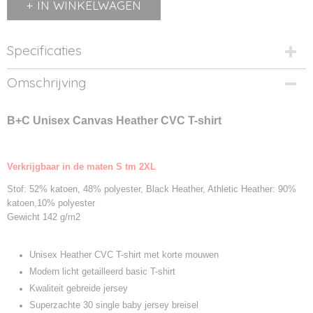
IN WINKELWAGEN
Specificaties
Productcode
Omschrijving
3001CVC-1
Productcode leverancier
B+C Unisex Canvas Heather CVC T-shirt
3001CVC
Verkrijgbaar in de maten S tm 2XL
Stof: 52% katoen, 48% polyester, Black Heather, Athletic Heather: 90%
katoen,10% polyester
Gewicht 142 g/m2
Unisex Heather CVC T-shirt met korte mouwen
Modern licht getailleerd basic T-shirt
Kwaliteit gebreide jersey
Superzachte 30 single baby jersey breisel