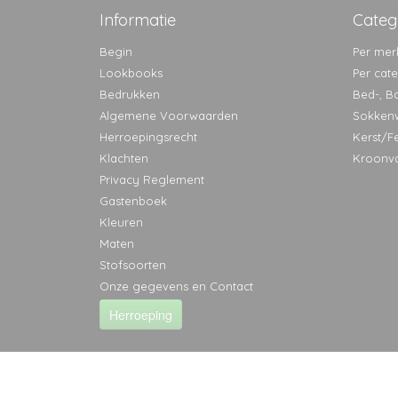
Informatie
Categ
Begin
Per mer
Lookbooks
Per cat
Bedrukken
Bed-, B
Algemene Voorwaarden
Sokken
Herroepingsrecht
Kerst/F
Klachten
Kroonv
Privacy Reglement
Gastenboek
Kleuren
Maten
Stofsoorten
Onze gegevens en Contact
Herroeping