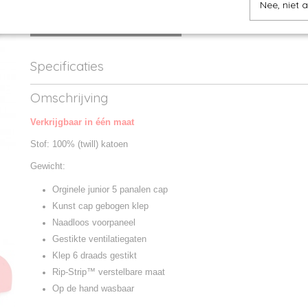
Nee, niet 
IN WINKELWAGEN
Specificaties
Productcode
B10b-01
Omschrijving
Productcode leverancier
B10b
Verkrijgbaar in één maat
Stof: 100% (twill) katoen
Gewicht:
Orginele junior 5 panalen cap
Kunst cap gebogen klep
Naadloos voorpaneel
Gestikte ventilatiegaten
Klep 6 draads gestikt
Rip-Strip™ verstelbare maat
Op de hand wasbaar