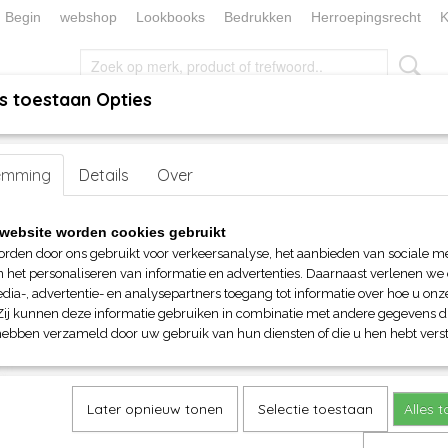
Begin
webshop
Lookbooks
Bedrukken
Herroepingsrecht
K
s toestaan Opties
, KEUKEN EN TAFELLINNEN
SOKKENWERELD
KERST/FEEST
dwear
emming
>
Junior
Details
> Beechfield Junior Original 5 Panel Cap
Over
Beechfield Junior Original 5 
website worden cookies gebruikt
orden door ons gebruikt voor verkeersanalyse, het aanbieden van sociale m
€ 5,85
n het personaliseren van informatie en advertenties. Daarnaast verlenen we
(inclusief btw 21%)
dia-, advertentie- en analysepartners toegang tot informatie over hoe u onze
Zij kunnen deze informatie gebruiken in combinatie met andere gegevens di
Maat
Kleur
hebben verzameld door uw gebruik van hun diensten of die u hen hebt verst
Aantal
Later opnieuw tonen
Selectie toestaan
Alles 