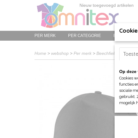
Nieuw toegevoegd artikelen
Cookie
PER MERK
PER CATEGORIE
BED-, BAD-
Home
>
webshop
>
Per merk
>
Beechfield Org. Hea
Toest
Op deze 
Cookies w
functies e
sociale me
gebruikt. 
mogelijk 