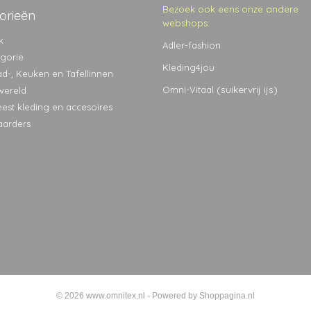
Bezoek ook eens onze andere
orieën
webshops:
k
Adler-fashion
egorie
Kleding4jou
ad-, Keuken en Tafellinnen
(suikervrij ijs)
Omni-Vitaal
wereld
eest kleding en accesoires
aarders
© 2026 www.omnitex.nl - Powered by Shoppagina.nl