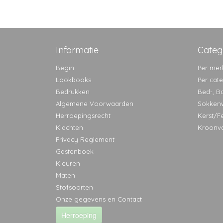
Informatie
Categ
Begin
Per mer
Lookbooks
Per cat
Bedrukken
Bed-, B
Algemene Voorwaarden
Sokken
Herroepingsrecht
Kerst/F
Klachten
Kroonv
Privacy Reglement
Gastenboek
Kleuren
Maten
Stofsoorten
Onze gegevens en Contact
Herroeping