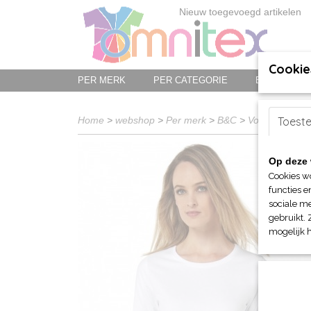
Nieuw toegevoegd artikelen
Cookie
PER MERK
PER CATEGORIE
BED-, BAD-
Home
>
webshop
>
Per merk
>
B&C
>
Voor haar
Toest
>
T-
Op deze 
Cookies w
functies e
sociale me
gebruikt. 
mogelijk 