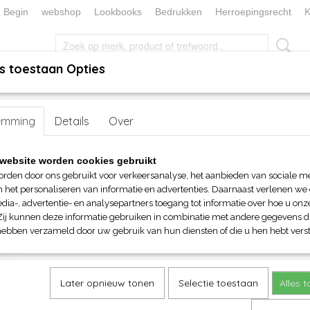
Begin
webshop
Lookbooks
Bedrukken
Herroepingsrecht
K
s toestaan Opties
, KEUKEN EN TAFELLINNEN
SOKKENWERELD
KERST/FEEST
emming
Shirts
> B&C E190 T-shirt LM Women
Details
Over
B&C E190 T-shirt LM Women
website worden cookies gebruikt
orden door ons gebruikt voor verkeersanalyse, het aanbieden van sociale m
€ 15,90
n het personaliseren van informatie en advertenties. Daarnaast verlenen we
(inclusief btw 21%)
dia-, advertentie- en analysepartners toegang tot informatie over hoe u onze
Zij kunnen deze informatie gebruiken in combinatie met andere gegevens di
Maat
Kleur
hebben verzameld door uw gebruik van hun diensten of die u hen hebt verst
Aantal
Later opnieuw tonen
Selectie toestaan
Alles 