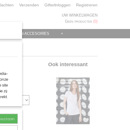
lachten
Verzenden
Giften
Inloggen
Registreren
UW WINKELWAGEN
Geen producten
(0)
 KLEDING EN ACCESOIRES
+
Ook interessant
edia-
 onze
 site
e zij
rekt.
toestaan