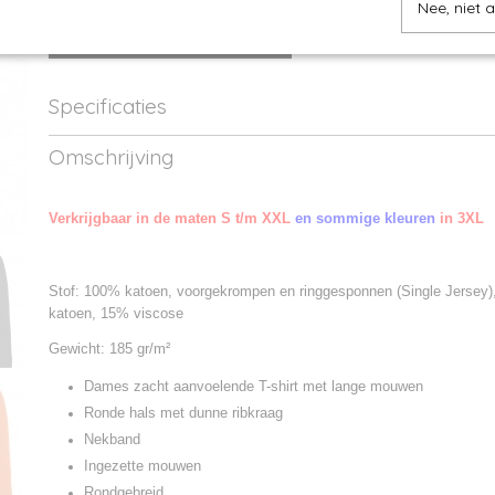
Nee, niet 
IN WINKELWAGEN
Specificaties
Productcode
5TW08T-001
Omschrijving
Productcode leverancier
TW08T
Verkrijgbaar in de maten S t/m XXL
en sommige kleuren
in 3XL
Stof: 100% katoen, voorgekrompen en ringgesponnen (Single Jersey)
katoen, 15% viscose
Gewicht: 185 gr/m²
Dames zacht aanvoelende T-shirt met lange mouwen
Ronde hals met dunne ribkraag
Nekband
Ingezette mouwen
Rondgebreid