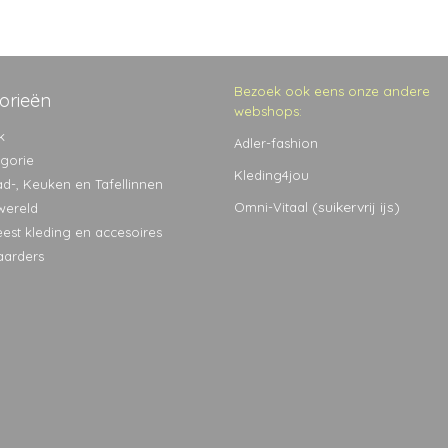
Bezoek ook eens onze andere
orieën
webshops:
k
Adler-fashion
egorie
Kleding4jou
ad-, Keuken en Tafellinnen
(suikervrij ijs)
Omni-Vitaal
wereld
eest kleding en accesoires
aarders