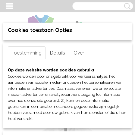
Cookies toestaan Opties
Inloggen
Registreren
UW WINKELWAGEN
Toestemming
Details
Over
Geen producten
(0)
Home
>
webshop
>
Per merk
>
B&C
>
Voor haar
>
Jassen en
Op deze website worden cookies gebruikt
Bodywarmers
> B&C Multi Active jack
Cookies worden door ons gebruikt voor verkeersanalyse, het
aanbieden van sociale media-functies en het personaliseren van
informatie en advertenties. Daarnaast verlenen we onze sociale
media-, advertentie- en analysepartners toegang tot informatie
over hoe u onze site gebruikt. Zij kunnen deze informatie
gebruiken in combinatie met andere gegevens die zij mogelijk
hebben verzameld door uw gebruik van hun diensten of die u hen
hebt verstrekt.