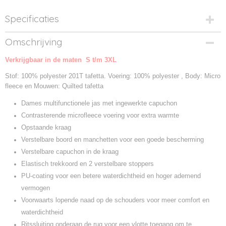
Specificaties
Productcode
Omschrijving
JW826-1
Verkrijgbaar in de maten S t/m 3XL
Productcode leverancier
JW826
Stof: 100% polyester 201T tafetta. Voering: 100% polyester , Body: Micro
fleece en Mouwen: Quilted tafetta
Dames multifunctionele jas met ingewerkte capuchon
Contrasterende microfleece voering voor extra warmte
Opstaande kraag
Verstelbare boord en manchetten voor een goede bescherming
Verstelbare capuchon in de kraag
Elastisch trekkoord en 2 verstelbare stoppers
PU-coating voor een betere waterdichtheid en hoger ademend
vermogen
Voorwaarts lopende naad op de schouders voor meer comfort en
waterdichtheid
Ritssluiting onderaan de rug voor een vlotte toegang om te