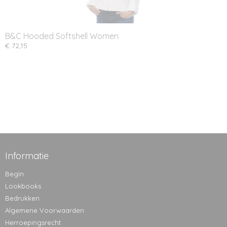
B&C Hooded Softshell Women
€ 72,15
Informatie
Begin
Lookbooks
Bedrukken
Algemene Voorwaarden
Herroepingsrecht