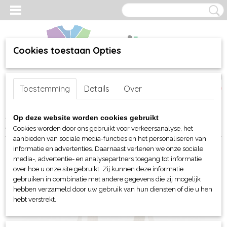
Cookies toestaan Opties
Inloggen
Registreren
UW WINKELWAGEN
Toestemming
Details
Over
Geen producten
(0)
Home
>
webshop
>
Per merk
>
BagBase - tassen
>
Sporttassen
>
Op deze website worden cookies gebruikt
BagBase Denim Barrel Bag
Cookies worden door ons gebruikt voor verkeersanalyse, het
aanbieden van sociale media-functies en het personaliseren van
informatie en advertenties. Daarnaast verlenen we onze sociale
media-, advertentie- en analysepartners toegang tot informatie
over hoe u onze site gebruikt. Zij kunnen deze informatie
gebruiken in combinatie met andere gegevens die zij mogelijk
hebben verzameld door uw gebruik van hun diensten of die u hen
hebt verstrekt.