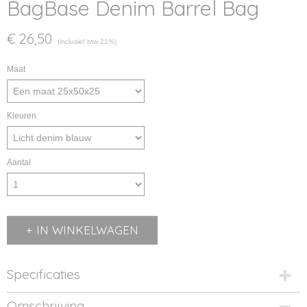
BagBase Denim Barrel Bag
€ 26,50
(inclusief btw 21%)
Maat
Kleuren
Aantal
IN WINKELWAGEN
Specificaties
Productcode
Omschrijving