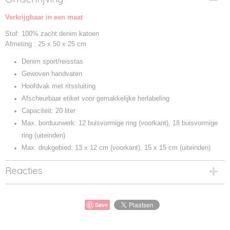
BG646-1
Verkrijgbaar in een maat
Productcode leverancier
BG646
Stof: 100% zacht denim katoen
Afmeting : 25 x 50 x 25 cm
Denim sport/reisstas
Gewoven handvaten
Hoofdvak met ritssluiting
Afscheurbaar etiket voor gemakkelijke herlabeling
Capaciteit: 20 liter
Max. borduurwerk: 12 buisvormige ring (voorkant), 18 buisvormige
ring (uiteinden)
Max. drukgebied: 13 x 12 cm (voorkant), 15 x 15 cm (uiteinden)
Reacties
Save