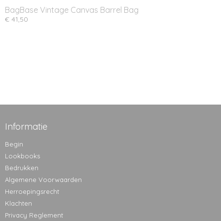
BagBase Vintage Canvas Barrel Bag
€ 41,50
Informatie
Begin
Lookbooks
Bedrukken
Algemene Voorwaarden
Herroepingsrecht
Klachten
Privacy Reglement