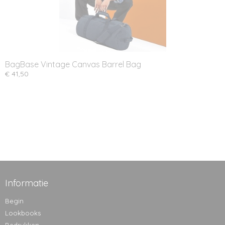
BagBase Vintage Canvas Barrel Bag
€ 41,50
Informatie
Begin
Lookbooks