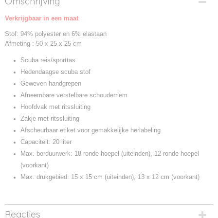
Omschrijving
BG166-1
Verkrijgbaar in een maat
Productcode leverancier
BG166
Stof: 94% polyester en 6% elastaan
Afmeting : 50 x 25 x 25 cm
Scuba reis/sporttas
Hedendaagse scuba stof
Geweven handgrepen
Afneembare verstelbare schouderriem
Hoofdvak met ritssluiting
Zakje met ritssluiting
Afscheurbaar etiket voor gemakkelijke herlabeling
Capaciteit: 20 liter
Max. borduurwerk: 18 ronde hoepel (uiteinden), 12 ronde hoepel
(voorkant)
Max. drukgebied: 15 x 15 cm (uiteinden), 13 x 12 cm (voorkant)
Reacties