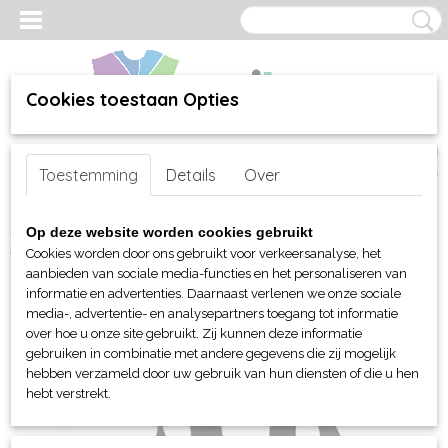
Cookies toestaan Opties
Inloggen
Registreren
UW WINKELWAGEN
Toestemming
Details
Over
Geen producten
(0)
Home
>
webshop
>
Per merk
>
BagBase - tassen
>
Sporttassen
>
Op deze website worden cookies gebruikt
BagBase Scuba Barrel Bag
Cookies worden door ons gebruikt voor verkeersanalyse, het
aanbieden van sociale media-functies en het personaliseren van
informatie en advertenties. Daarnaast verlenen we onze sociale
media-, advertentie- en analysepartners toegang tot informatie
over hoe u onze site gebruikt. Zij kunnen deze informatie
gebruiken in combinatie met andere gegevens die zij mogelijk
hebben verzameld door uw gebruik van hun diensten of die u hen
hebt verstrekt.