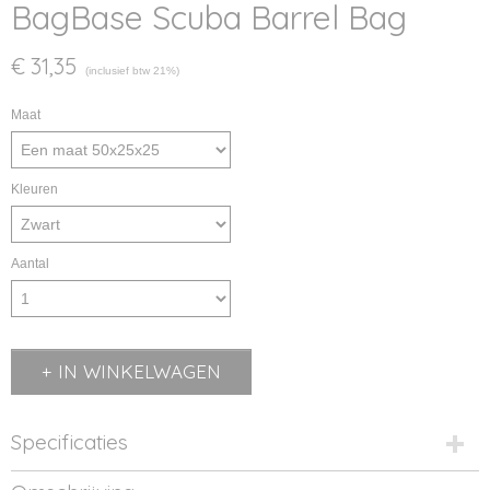
BagBase Scuba Barrel Bag
€ 31,35
(inclusief btw 21%)
Maat
Kleuren
Aantal
IN WINKELWAGEN
Specificaties
Productcode