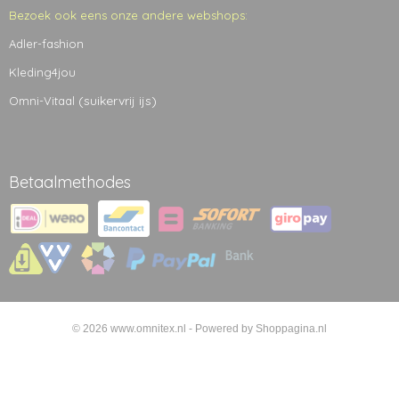
Bezoek ook eens onze andere webshops:
Adler-fashion
Kleding4jou
(suikervrij ijs)
Omni-Vitaal
Betaalmethodes
© 2026 www.omnitex.nl - Powered by Shoppagina.nl