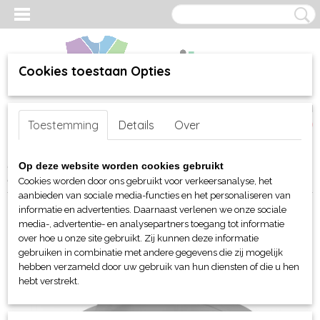
Cookies toestaan Opties
Inloggen
Registreren
UW WINKELWAGEN
Toestemming
Details
Over
Geen producten
(0)
Home
>
webshop
>
Per merk
>
BagBase - tassen
>
Reistassen
>
Op deze website worden cookies gebruikt
BagBase Classic Holldal
Cookies worden door ons gebruikt voor verkeersanalyse, het
aanbieden van sociale media-functies en het personaliseren van
informatie en advertenties. Daarnaast verlenen we onze sociale
media-, advertentie- en analysepartners toegang tot informatie
over hoe u onze site gebruikt. Zij kunnen deze informatie
gebruiken in combinatie met andere gegevens die zij mogelijk
hebben verzameld door uw gebruik van hun diensten of die u hen
hebt verstrekt.