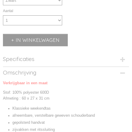
Aantal
IN WINKELWAGEN
Specificaties
Productcode
Omschrijving
BG22-1
Verkrijgbaar in een maat
Productcode leverancier
BG22
Stof: 100% polyester 600D
Afmeting : 60 x 27 x 31 cm
Klassieke weekendtas
afneembare, verstelbare geweven schouderband
gepolsterd handvat
zijvakken met ritssluiting