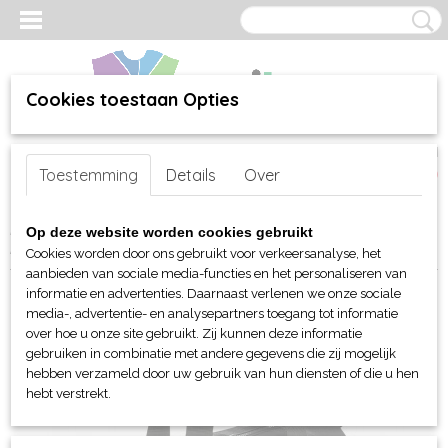
Cookies toestaan Opties
Inloggen
Registreren
UW WINKELWAGEN
Toestemming
Details
Over
Geen producten
(0)
Home
>
webshop
>
Per merk
>
BagBase - tassen
>
Reistassen
>
Op deze website worden cookies gebruikt
BagBase Recycled Barrel Bag
Cookies worden door ons gebruikt voor verkeersanalyse, het
aanbieden van sociale media-functies en het personaliseren van
informatie en advertenties. Daarnaast verlenen we onze sociale
media-, advertentie- en analysepartners toegang tot informatie
over hoe u onze site gebruikt. Zij kunnen deze informatie
gebruiken in combinatie met andere gegevens die zij mogelijk
hebben verzameld door uw gebruik van hun diensten of die u hen
hebt verstrekt.