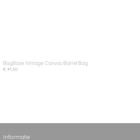
BagBase Vintage Canvas Barrel Bag
€ 41,50
Informatie