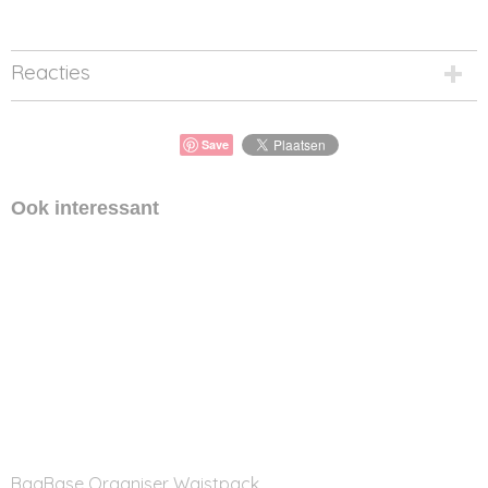
Reacties
Save
Ook interessant
BagBase Organiser Waistpack