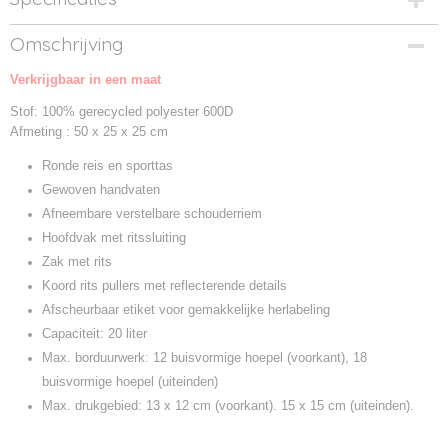
Productcode
Omschrijving
BG284-1
Verkrijgbaar in een maat
Productcode leverancier
BG284
Stof: 100% gerecycled polyester 600D
Afmeting : 50 x 25 x 25 cm
Ronde reis en sporttas
Gewoven handvaten
Afneembare verstelbare schouderriem
Hoofdvak met ritssluiting
Zak met rits
Koord rits pullers met reflecterende details
Afscheurbaar etiket voor gemakkelijke herlabeling
Capaciteit: 20 liter
Max. borduurwerk: 12 buisvormige hoepel (voorkant), 18
buisvormige hoepel (uiteinden)
Max. drukgebied: 13 x 12 cm (voorkant). 15 x 15 cm (uiteinden).