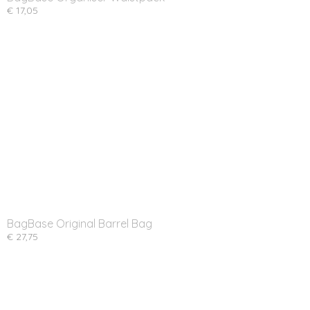
€ 17,05
BagBase Original Barrel Bag
€ 27,75