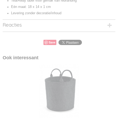
TearAway label voor gemak van rebranding
Eén maat: 18 x 14 x 1 cm
Levering zonder decoratie/inhoud
Reacties
Save
Ook interessant