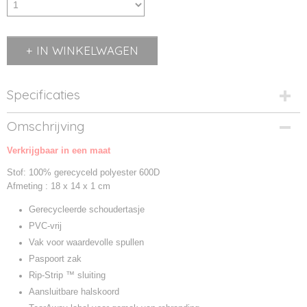
IN WINKELWAGEN
Specificaties
Productcode
Omschrijving
BG283-1
Verkrijgbaar in een maat
Productcode leverancier
BG283
Stof: 100% gerecyceld polyester 600D
Afmeting : 18 x 14 x 1 cm
Gerecycleerde schoudertasje
PVC-vrij
Vak voor waardevolle spullen
Paspoort zak
Rip-Strip ™ sluiting
Aansluitbare halskoord