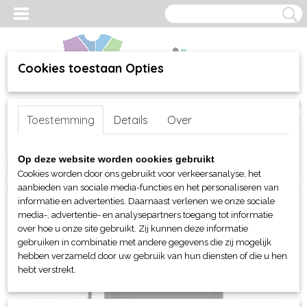
Cookies toestaan Opties
Inloggen
Registreren
UW WINKELWAGEN
Toestemming
Details
Over
Geen producten
(0)
Home
>
webshop
>
Per merk
>
BagBase - tassen
>
Overige tassen
Op deze website worden cookies gebruikt
> BagBasse Recycled Cross Body Pouch
Cookies worden door ons gebruikt voor verkeersanalyse, het
aanbieden van sociale media-functies en het personaliseren van
informatie en advertenties. Daarnaast verlenen we onze sociale
media-, advertentie- en analysepartners toegang tot informatie
over hoe u onze site gebruikt. Zij kunnen deze informatie
gebruiken in combinatie met andere gegevens die zij mogelijk
hebben verzameld door uw gebruik van hun diensten of die u hen
hebt verstrekt.