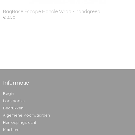
BagBase Escape Handle Wrap - handgreep
€ 3,50
Informatie
Begin
Lookbooks
Bedrukken
Algemene Voorwaarden
Herroepingsrecht
Klachten