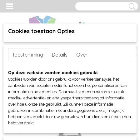
Cookies toestaan Opties
Inloggen
Registreren
UW WINKELWAGEN
Toestemming
Details
Over
Geen producten
(0)
Home
>
webshop
>
Per merk
>
BagBase - tassen
>
Koffers en
Op deze website worden cookies gebruikt
Trolleys
> BagBase Classic Airporter
Cookies worden door ons gebruikt voor verkeersanalyse, het
aanbieden van sociale media-functies en het personaliseren van
informatie en advertenties. Daarnaast verlenen we onze sociale
media-, advertentie- en analysepartners toegang tot informatie
over hoe u onze site gebruikt. Zij kunnen deze informatie
gebruiken in combinatie met andere gegevens die zij mogelijk
hebben verzameld door uw gebruik van hun diensten of die u hen
hebt verstrekt.