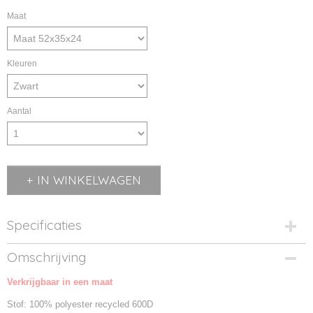
Maat
Kleuren
Aantal
IN WINKELWAGEN
Specificaties
Productcode
Omschrijving
BG25-01
Verkrijgbaar in een maat
Productcode leverancier
BG25
Stof: 100% polyester recycled 600D