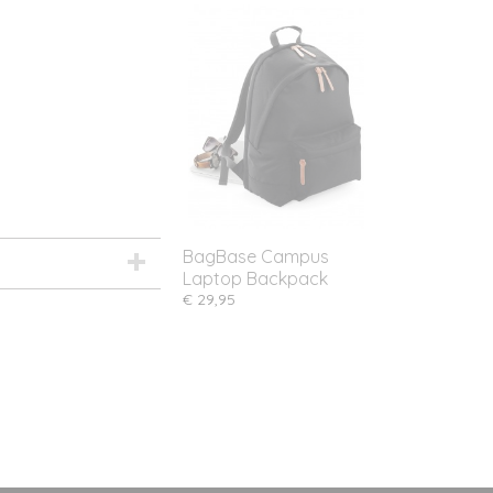
BagBase Campus
Laptop Backpack
€ 29,95