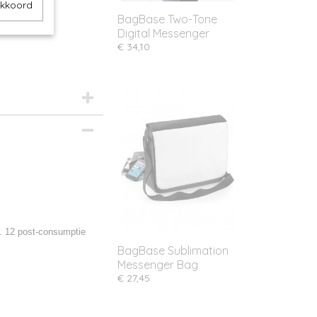
akkoord
BagBase Two-Tone
Digital Messenger
€ 34,10
. 12 post-consumptie
BagBase Sublimation
Messenger Bag
€ 27,45