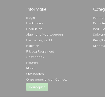
Informatie
Categ
Begin
Per mer
Lookbooks
Per cat
Bedrukken
Bed-, B
Algemene Voorwaarden
Sokken
Herroepingsrecht
Kerst/F
Klachten
Kroonv
Privacy Reglement
Gastenboek
Kleuren
Maten
Stofsoorten
Onze gegevens en Contact
Herroeping