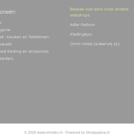
Bezoek ook eens onze andere
orieën
webshops:
k
Adler-fashion
egorie
Kleding4jou
ad-, Keuken en Tafellinnen
(suikervrij ijs)
Omni-Vitaal
wereld
eest kleding en accesoires
aarders
© 2026 www.omnitex.nl - Powered by Shoppagina.nl