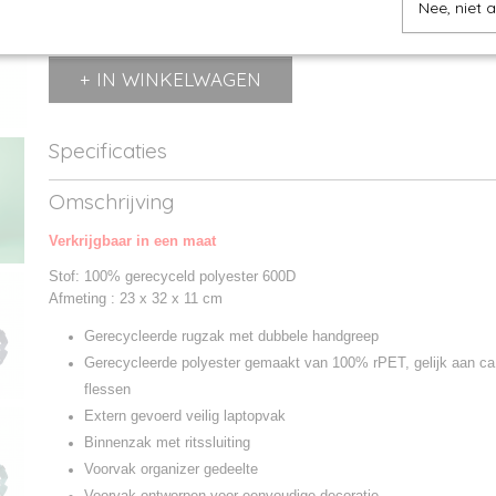
Nee, niet 
IN WINKELWAGEN
Specificaties
Productcode
BG118S-1
Omschrijving
Productcode leverancier
BG118S
Verkrijgbaar in een maat
Stof: 100% gerecyceld polyester 600D
Afmeting : 23 x 32 x 11 cm
Gerecycleerde rugzak met dubbele handgreep
Gerecycleerde polyester gemaakt van 100% rPET, gelijk aan ca
flessen
Extern gevoerd veilig laptopvak
Binnenzak met ritssluiting
Voorvak organizer gedeelte
Voorvak ontworpen voor eenvoudige decoratie