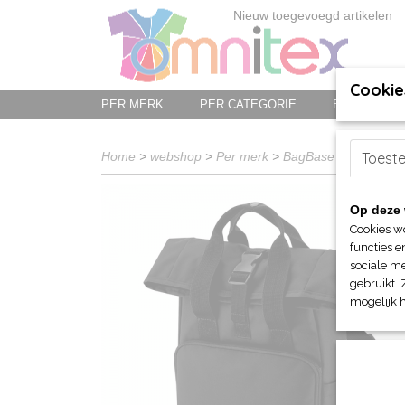
Nieuw toegevoegd artikelen
Cookie
PER MERK
PER CATEGORIE
BED-, BAD-
Home
>
webshop
>
Per merk
>
BagBase - tassen
Toest
>
Op deze 
Cookies w
functies e
sociale me
gebruikt. 
mogelijk 