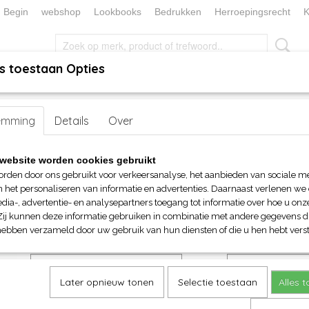
Begin
webshop
Lookbooks
Bedrukken
Herroepingsrecht
K
s toestaan Opties
, KEUKEN EN TAFELLINNEN
SOKKENWERELD
KERST/FEEST
emming
Boodschappen en Schoudertas
Details
Over
>
Document en Laptoptas
> Recycled M
Recycled Mini Twin Handle Ro
website worden cookies gebruikt
Backpack
orden door ons gebruikt voor verkeersanalyse, het aanbieden van sociale m
n het personaliseren van informatie en advertenties. Daarnaast verlenen we
dia-, advertentie- en analysepartners toegang tot informatie over hoe u onze
€ 29,40
Zij kunnen deze informatie gebruiken in combinatie met andere gegevens di
(inclusief btw 21%)
hebben verzameld door uw gebruik van hun diensten of die u hen hebt verst
Maat
Kleuren
Later opnieuw tonen
Selectie toestaan
Alles 
Aantal