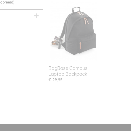
coreerd)
BagBase Campus
Laptop Backpack
€ 29,95