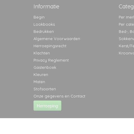
Informatie
Categ
Begin
Per mer
Lookbooks
Per cat
Bedrukken
Bed-, B
Algemene Voorwaarden
Sokken
Herroepingsrecht
Kerst/F
Klachten
Kroonv
Privacy Reglement
Gastenboek
Kleuren
Maten
Stofsoorten
Onze gegevens en Contact
Herroeping