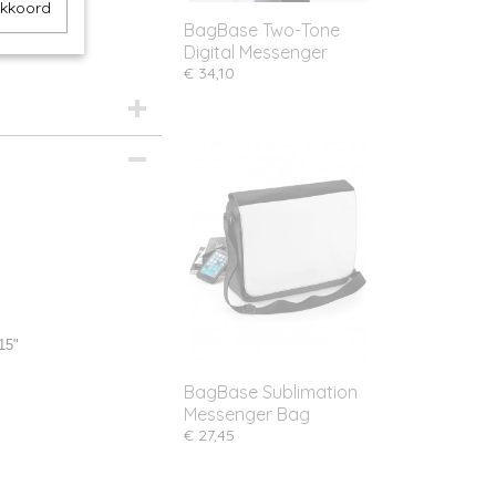
akkoord
BagBase Two-Tone
Digital Messenger
€ 34,10
15"
BagBase Sublimation
Messenger Bag
€ 27,45