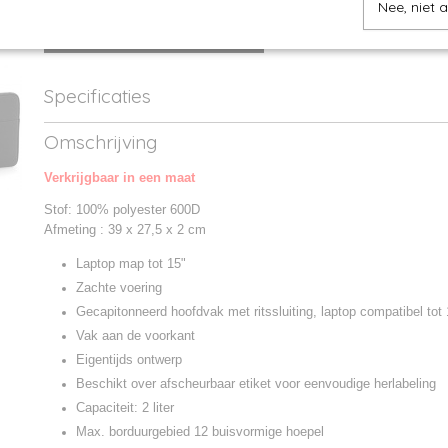
Nee, niet 
IN WINKELWAGEN
Specificaties
Productcode
BG68-01
Omschrijving
Productcode leverancier
BG68
Verkrijgbaar in een maat
Stof: 100% polyester 600D
Afmeting : 39 x 27,5 x 2 cm
Laptop map tot 15"
Zachte voering
Gecapitonneerd hoofdvak met ritssluiting, laptop compatibel tot 
Vak aan de voorkant
Eigentijds ontwerp
Beschikt over afscheurbaar etiket voor eenvoudige herlabeling
Capaciteit: 2 liter
Max. borduurgebied 12 buisvormige hoepel