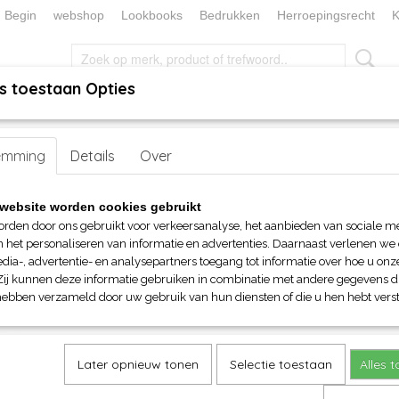
Begin
webshop
Lookbooks
Bedrukken
Herroepingsrecht
K
s toestaan Opties
, KEUKEN EN TAFELLINNEN
SOKKENWERELD
KERST/FEEST
emming
Boodschappen en Schoudertas
Details
Over
>
Document en Laptoptas
> BagBase Es
BagBase Essential 15" Laptop
website worden cookies gebruikt
orden door ons gebruikt voor verkeersanalyse, het aanbieden van sociale m
€ 16,40
n het personaliseren van informatie en advertenties. Daarnaast verlenen we
(inclusief btw 21%)
dia-, advertentie- en analysepartners toegang tot informatie over hoe u onze
Zij kunnen deze informatie gebruiken in combinatie met andere gegevens di
Maat
Kleuren
hebben verzameld door uw gebruik van hun diensten of die u hen hebt verst
Aantal
Later opnieuw tonen
Selectie toestaan
Alles 