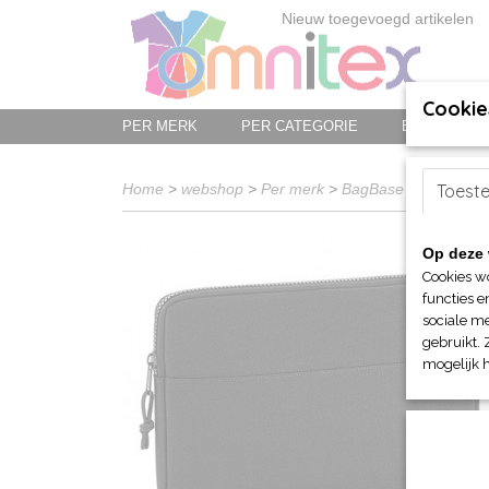
Nieuw toegevoegd artikelen
Cookie
PER MERK
PER CATEGORIE
BED-, BAD-
Home
>
webshop
>
Per merk
>
BagBase - tassen
Toest
>
Op deze 
Cookies w
functies e
sociale me
gebruikt. 
mogelijk 