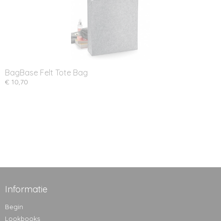
BagBase Felt Tote Bag
€ 10,70
Informatie
Begin
Lookbooks