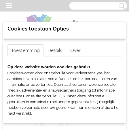
Cookies toestaan Opties
Inloggen
Registreren
UW WINKELWAGEN
Toestemming
Details
Over
Geen producten
(0)
Home
>
webshop
>
Per merk
>
BagBase - tassen
>
Boodschappen
Op deze website worden cookies gebruikt
en Schoudertas
> BagBase Sublimation Shopper
Cookies worden door ons gebruikt voor verkeersanalyse, het
aanbieden van sociale media-functies en het personaliseren van
informatie en advertenties. Daarnaast verlenen we onze sociale
media-, advertentie- en analysepartners toegang tot informatie
over hoe u onze site gebruikt. Zij kunnen deze informatie
gebruiken in combinatie met andere gegevens die zij mogelijk
hebben verzameld door uw gebruik van hun diensten of die u hen
hebt verstrekt.