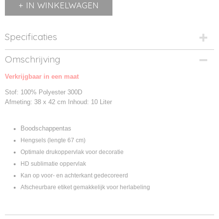
IN WINKELWAGEN
Specificaties
Productcode
Omschrijving
BG901-1
Verkrijgbaar in een maat
Productcode leverancier
BG901
Stof: 100% Polyester 300D
Afmeting: 38 x 42 cm Inhoud: 10 Liter
Boodschappentas
Hengsels (lengte 67 cm)
Optimale drukoppervlak voor decoratie
HD sublimatie oppervlak
Kan op voor- en achterkant gedecoreerd
Afscheurbare etiket gemakkelijk voor herlabeling