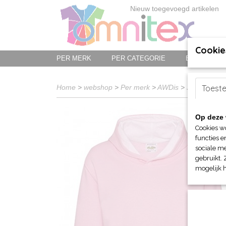
Nieuw toegevoegd artikelen
Cookie
PER MERK
PER CATEGORIE
BED-, BAD-
Home
>
webshop
>
Per merk
>
AWDis
>
Just Hoods
Toest
>
Op deze 
Cookies w
functies e
sociale me
gebruikt. 
mogelijk 