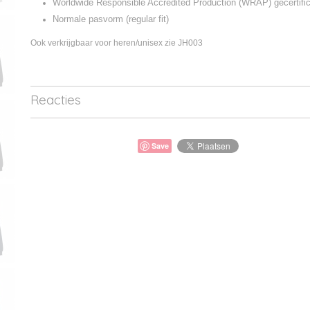
Worldwide Responsible Accredited Production (WRAP) gecertific
Normale pasvorm (regular fit)
Ook verkrijgbaar voor heren/unisex zie JH003
Reacties
Save