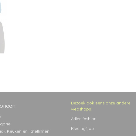
Bezoek ook eens onze andere
orieën
webshops:
k
Adler-fashion
egorie
Kleding4jou
ad-, Keuken en Tafellinnen