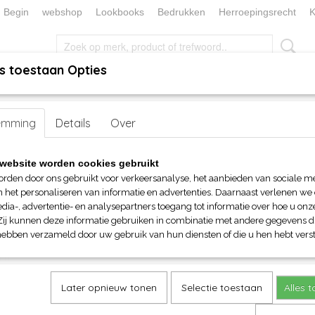
Begin
webshop
Lookbooks
Bedrukken
Herroepingsrecht
K
s toestaan Opties
, KEUKEN EN TAFELLINNEN
SOKKENWERELD
KERST/FEEST
emming
 AWDis Kids Varsity Hoodie
Details
Over
AWDis Kids Varsity Hoodie
website worden cookies gebruikt
orden door ons gebruikt voor verkeersanalyse, het aanbieden van sociale m
€ 23,65
n het personaliseren van informatie en advertenties. Daarnaast verlenen we
(inclusief btw 21%)
dia-, advertentie- en analysepartners toegang tot informatie over hoe u onze
Zij kunnen deze informatie gebruiken in combinatie met andere gegevens di
Maat
Kleur
hebben verzameld door uw gebruik van hun diensten of die u hen hebt verst
Aantal
Later opnieuw tonen
Selectie toestaan
Alles 