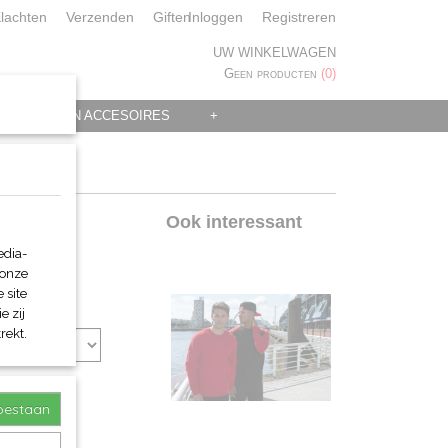
lachten
Verzenden
Giften
Inloggen
Registreren
UW WINKELWAGEN
Geen producten
(0)
 KLEDING EN ACCESOIRES
+
Ook interessant
edia-
 onze
 site
e zij
rekt.
toestaan