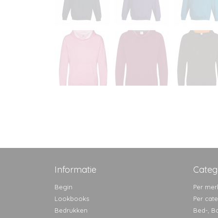
Informatie
Categ
Begin
Per mer
Lookbooks
Per cat
Bedrukken
Bed-, B