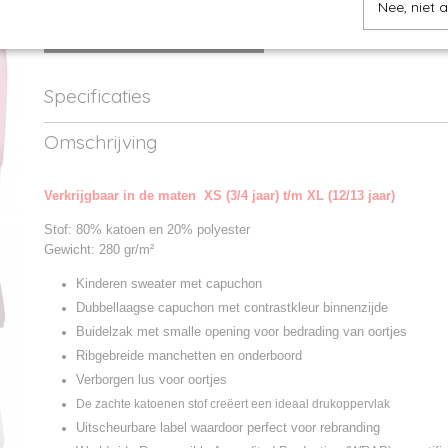
Nee, niet 
IN WINKELWAGEN
Specificaties
Productcode
JH003J-1
Omschrijving
Productcode leverancier
JH003J
Verkrijgbaar in de maten XS (3/4 jaar) t/m XL (12/13 jaar)
Stof: 80% katoen en 20% polyester
Gewicht: 280 gr/m²
Kinderen sweater met capuchon
Dubbellaagse capuchon met contrastkleur binnenzijde
Buidelzak met smalle opening voor bedrading van oortjes
Ribgebreide manchetten en onderboord
Verborgen lus voor oortjes
De zachte katoenen stof creëert een ideaal drukoppervlak
Uitscheurbare label waardoor perfect voor rebranding