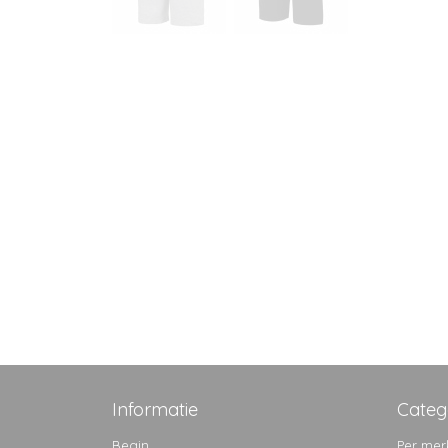
Informatie
Categ
Begin
Per mer