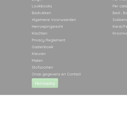
Lookbooks
Per cat
Bedrukken
Bed-, B
Algemene Voorwaarden
Sokken
Herroepingsrecht
Kerst/F
Klachten
Kroonv
Privacy Reglement
Gastenboek
Kleuren
Maten
Stofsoorten
Onze gegevens en Contact
Herroeping