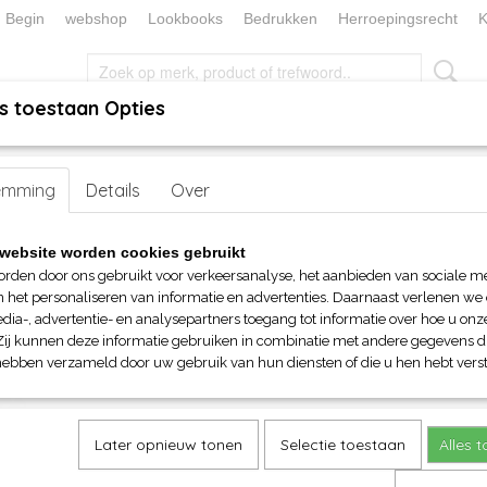
Begin
webshop
Lookbooks
Bedrukken
Herroepingsrecht
K
s toestaan Opties
, KEUKEN EN TAFELLINNEN
SOKKENWERELD
KERST/FEEST
emming
> AWDis Campus Shorts
Details
Over
AWDis Campus Shorts
website worden cookies gebruikt
orden door ons gebruikt voor verkeersanalyse, het aanbieden van sociale m
€ 25,00
n het personaliseren van informatie en advertenties. Daarnaast verlenen we
(inclusief btw 21%)
dia-, advertentie- en analysepartners toegang tot informatie over hoe u onze
Zij kunnen deze informatie gebruiken in combinatie met andere gegevens di
Maat
Kleur
hebben verzameld door uw gebruik van hun diensten of die u hen hebt verst
Aantal
Later opnieuw tonen
Selectie toestaan
Alles 