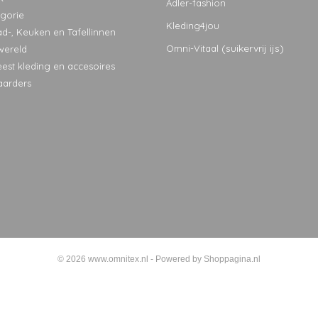
Adler-fashion
egorie
Kleding4jou
ad-, Keuken en Tafellinnen
(suikervrij ijs)
Omni-Vitaal
wereld
eest kleding en accesoires
aarders
© 2026 www.omnitex.nl - Powered by Shoppagina.nl