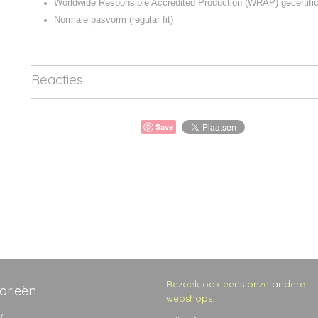
Worldwide Responsible Accredited Production (WRAP) gecertific
Normale pasvorm (regular fit)
Reacties
Save
Bezoek ook eens onze andere
orieën
webshops:
k