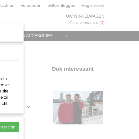
lachten
Verzenden
Giften
Inloggen
Registreren
UW WINKELWAGEN
Geen producten
(0)
 KLEDING EN ACCESOIRES
+
Ook interessant
edia-
 onze
 site
e zij
rekt.
toestaan