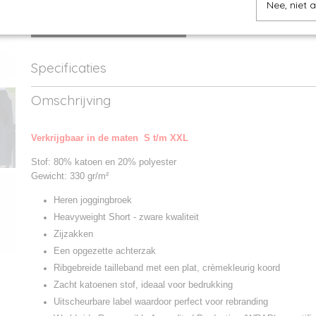
Nee, niet 
IN WINKELWAGEN
Specificaties
Productcode
JH080-1
Omschrijving
Productcode leverancier
JH080
Verkrijgbaar in de maten S t/m XXL
Stof: 80% katoen en 20% polyester
Gewicht: 330 gr/m²
Heren joggingbroek
Heavyweight Short - zware kwaliteit
Zijzakken
Een opgezette achterzak
Ribgebreide tailleband met een plat, crèmekleurig koord
Zacht katoenen stof, ideaal voor bedrukking
Uitscheurbare label waardoor perfect voor rebranding