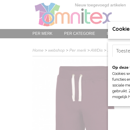
Nieuw toegevoegd artikelen
Cookie
PER MERK
PER CATEGORIE
BED-, BAD-
Home
>
webshop
>
Per merk
>
AWDis
>
Just Hoods
Toest
Op deze 
Cookies w
functies e
sociale me
gebruikt. 
mogelijk 