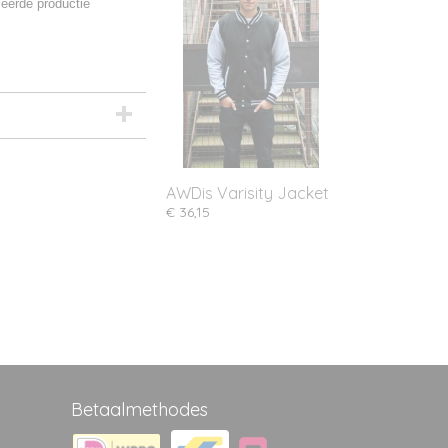
eerde productie
AWDis Varisity Jacket
€ 36,15
Betaalmethodes