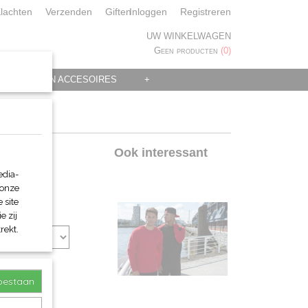
lachten
Verzenden
Giften
Inloggen
Registreren
UW WINKELWAGEN
Geen producten
(0)
 KLEDING EN ACCESOIRES
+
er
Ook interessant
edia-
 onze
 site
e zij
rekt.
toestaan