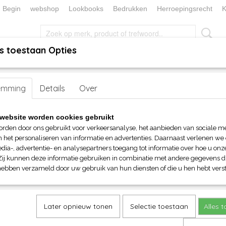
Begin
webshop
Lookbooks
Bedrukken
Herroepingsrecht
K
s toestaan Opties
, KEUKEN EN TAFELLINNEN
SOKKENWERELD
KERST/FEEST
emming
 AWDis Fresher Full Zip Sweater
Details
Over
AWDis Fresher Full Zip Sweat
website worden cookies gebruikt
orden door ons gebruikt voor verkeersanalyse, het aanbieden van sociale m
€ 34,40
n het personaliseren van informatie en advertenties. Daarnaast verlenen we
(inclusief btw 21%)
dia-, advertentie- en analysepartners toegang tot informatie over hoe u onze
Zij kunnen deze informatie gebruiken in combinatie met andere gegevens di
Maat
Kleur
hebben verzameld door uw gebruik van hun diensten of die u hen hebt verst
Aantal
Later opnieuw tonen
Selectie toestaan
Alles 