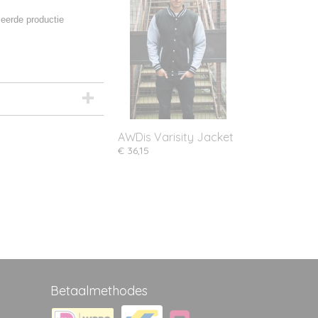
eerde productie
AWDis Varisity Jacket
€ 36,15
Betaalmethodes