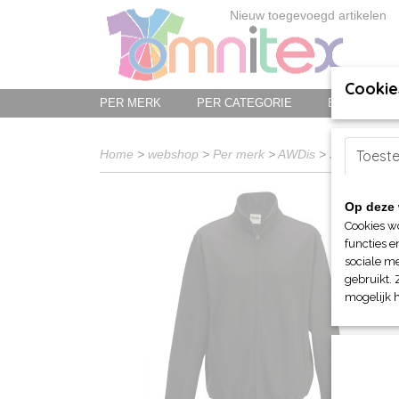
Nieuw toegevoegd artikelen
Cookie
PER MERK
PER CATEGORIE
BED-, BAD-
Home
>
webshop
>
Per merk
>
AWDis
>
Just Hoods
Toest
>
Op deze 
Cookies w
functies e
sociale me
gebruikt. 
mogelijk 