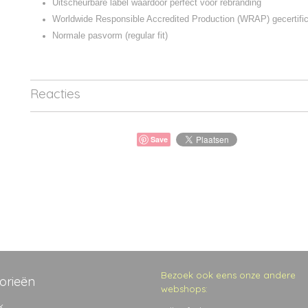
Uitscheurbare label waardoor perfect voor rebranding
Worldwide Responsible Accredited Production (WRAP) gecertific
Normale pasvorm (regular fit)
Reacties
Save
Bezoek ook eens onze andere
orieën
webshops:
k