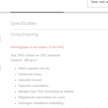
Nee, niet 
IN WINKELWAGEN
Specificaties
Productcode
JH047-1
Omschrijving
Productcode leverancier
JH047
Verkrijgbaar in de maten S t/m XXL
Stof: 80% katoen en 20% polyester
Gewicht: 280 gr/m²
Heren sweater met rits
Opstaande kraag
Ingezette mouwen
Ingezette voorzakken
Metalen look YKK ritssluiting en trekker
Ribgebreide manchetten en zoom
Verborgen oortelefoon bedrading