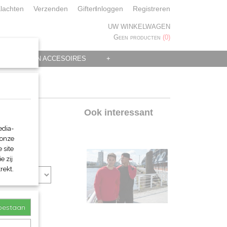
lachten
Verzenden
Giften
Inloggen
Registreren
UW WINKELWAGEN
Geen producten
(0)
 KLEDING EN ACCESOIRES
+
er
Ook interessant
edia-
 onze
 site
e zij
rekt.
toestaan