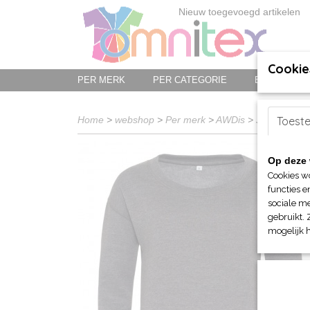
Nieuw toegevoegd artikelen
Cookie
PER MERK
PER CATEGORIE
BED-, BAD-
Home
>
webshop
>
Per merk
>
AWDis
>
Just Hoods
Toest
Op deze 
Cookies w
functies e
sociale me
gebruikt. 
mogelijk 