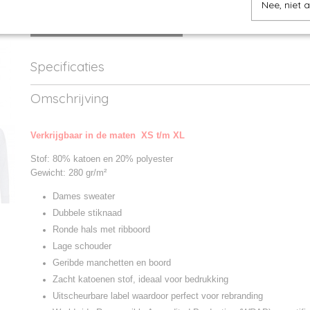
Nee, niet 
IN WINKELWAGEN
Specificaties
Productcode
JH036-1
Omschrijving
Productcode leverancier
JH036
Verkrijgbaar in de maten XS t/m XL
Stof: 80% katoen en 20% polyester
Gewicht: 280 gr/m²
Dames sweater
Dubbele stiknaad
Ronde hals met ribboord
Lage schouder
Geribde manchetten en boord
Zacht katoenen stof, ideaal voor bedrukking
Uitscheurbare label waardoor perfect voor rebranding