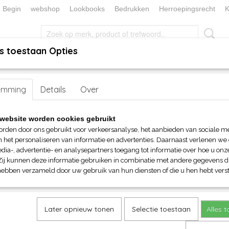
Begin
webshop
Lookbooks
Bedrukken
Herroepingsrecht
K
s toestaan Opties
, KEUKEN EN TAFELLINNEN
SOKKENWERELD
KERST/FEEST
emming
> AWDis dames Fashion Sweater
Details
Over
AWDis dames Fashion Sweat
website worden cookies gebruikt
orden door ons gebruikt voor verkeersanalyse, het aanbieden van sociale m
€ 24,05
n het personaliseren van informatie en advertenties. Daarnaast verlenen we
(inclusief btw 21%)
dia-, advertentie- en analysepartners toegang tot informatie over hoe u onze
Zij kunnen deze informatie gebruiken in combinatie met andere gegevens di
Maat
Kleur
hebben verzameld door uw gebruik van hun diensten of die u hen hebt verst
Aantal
Later opnieuw tonen
Selectie toestaan
Alles 