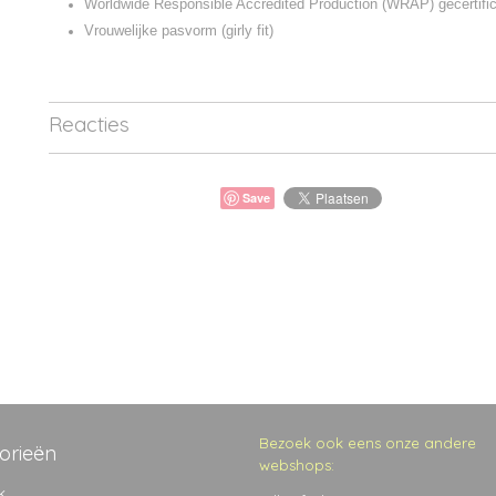
Worldwide Responsible Accredited Production (WRAP) gecertific
Vrouwelijke pasvorm (girly fit)
Reacties
Save
Bezoek ook eens onze andere
orieën
webshops:
k