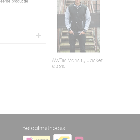
eerde productie
AWDis Varisity Jacket
€ 36,15
Betaalmethodes