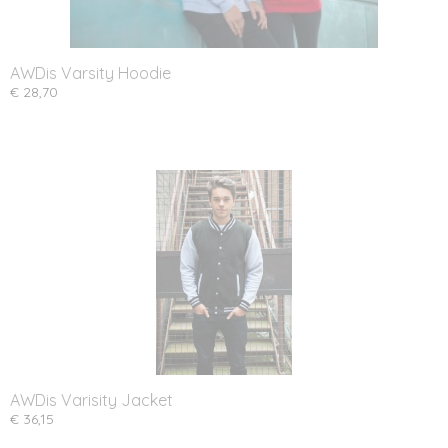
AWDis Varsity Hoodie
€ 28,70
AWDis Varisity Jacket
€ 36,15