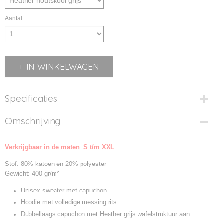
Aantal
IN WINKELWAGEN
Specificaties
Productcode
Omschrijving
JH052-1
Productcode leverancier
Verkrijgbaar in de maten S t/m XXL
JH052
Stof: 80% katoen en 20% polyester
Gewicht: 400 gr/m²
Unisex sweater met capuchon
Hoodie met volledige messing rits
Dubbellaags capuchon met Heather grijs wafelstruktuur aan