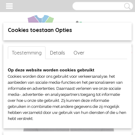
Cookies toestaan Opties
Inloggen
Registreren
UW WINKELWAGEN
Toestemming
Details
Over
Geen producten
(0)
Home
>
webshop
>
Per merk
>
AWDis
>
Just Hoods
> AWDis
Op deze website worden cookies gebruikt
Chunky Zoodie
Cookies worden door ons gebruikt voor verkeersanalyse, het
aanbieden van sociale media-functies en het personaliseren van
informatie en advertenties. Daarnaast verlenen we onze sociale
media-, advertentie- en analysepartners toegang tot informatie
over hoe u onze site gebruikt. Zij kunnen deze informatie
gebruiken in combinatie met andere gegevens die zij mogelijk
hebben verzameld door uw gebruik van hun diensten of die u hen
hebt verstrekt.