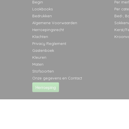
Begin
Per mer
Lookbooks
Per cat
Bedrukken
Bed-, B
Algemene Voorwaarden
Sokken
Herroepingsrecht
Kerst/F
Klachten
Kroonv
Privacy Reglement
Gastenboek
Kleuren
Maten
Stofsoorten
Onze gegevens en Contact
Herroeping