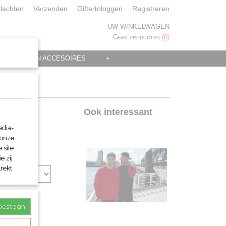
lachten
Verzenden
Giften
Inloggen
Registreren
UW WINKELWAGEN
Geen producten
(0)
 KLEDING EN ACCESOIRES
+
e
Ook interessant
edia-
 onze
 site
e zij
rekt.
toestaan