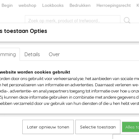
Begin
webshop
Lookbooks
Bedrukken
Herroepingsrecht
K
s toestaan Opties
, KEUKEN EN TAFELLINNEN
SOKKENWERELD
KERST/FEEST
emming
 AWDis Sport Polyester Hoodie
Details
Over
AWDis Sport Polyester Hoodi
website worden cookies gebruikt
orden door ons gebruikt voor verkeersanalyse, het aanbieden van sociale m
€ 28,65
n het personaliseren van informatie en advertenties. Daarnaast verlenen we
(inclusief btw 21%)
dia-, advertentie- en analysepartners toegang tot informatie over hoe u onze
Zij kunnen deze informatie gebruiken in combinatie met andere gegevens di
Maat
Kleur
hebben verzameld door uw gebruik van hun diensten of die u hen hebt verst
Aantal
Later opnieuw tonen
Selectie toestaan
Alles 