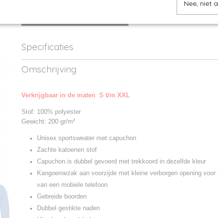
Nee, niet 
IN WINKELWAGEN
Specificaties
Productcode
JH006-1
Omschrijving
Productcode leverancier
JH006
Verkrijgbaar in de maten S t/m XXL
Stof: 100% polyester
Gewicht: 200 gr/m²
Unisex sportsweater met capuchon
Zachte katoenen stof
Capuchon is dubbel gevoerd met trekkoord in dezelfde kleur
Kangoeroezak aan voorzijde met kleine verborgen opening voor
van een mobiele telefoon
Gebreide boorden
Dubbel gestikte naden