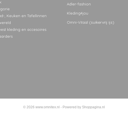
k
Adler-fashion
egorie
Kleding4jou
ad-, Keuken en Tafellinnen
(suikervrij ijs)
Omni-Vitaal
wereld
eest kleding en accesoires
aarders
© 2026 www.omnitex.nl - Powered by Shoppagina.nl