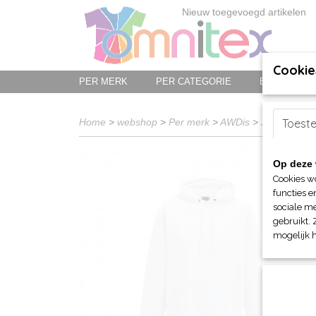
Nieuw toegevoegd artikelen
Cookie
PER MERK
PER CATEGORIE
BED-, BAD-
Home
>
webshop
>
Per merk
>
AWDis
>
Just Hoods
Toest
>
Op deze 
Cookies w
functies e
sociale me
gebruikt. 
mogelijk 