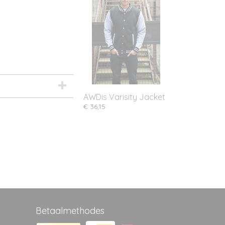
AWDis Varisity Jacket
€ 36,15
Betaalmethodes