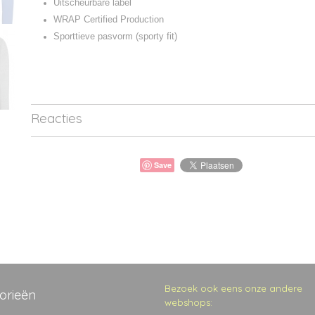
Uitscheurbare label
WRAP Certified Production
Sporttieve pasvorm (sporty fit)
Reacties
Save
Bezoek ook eens onze andere
orieën
webshops: