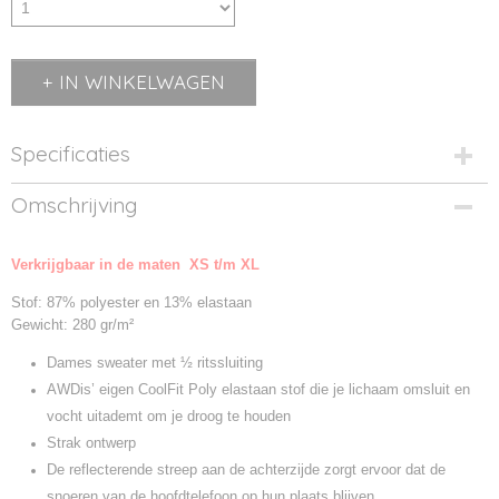
IN WINKELWAGEN
Specificaties
Productcode
Omschrijving
JC036-1
Productcode leverancier
Verkrijgbaar in de maten XS t/m XL
JC036
Stof: 87% polyester en 13% elastaan
Gewicht: 280 gr/m²
Dames sweater met ½ ritssluiting
AWDis’ eigen CoolFit Poly elastaan stof die je lichaam omsluit en
vocht uitademt om je droog te houden
Strak ontwerp
De reflecterende streep aan de achterzijde zorgt ervoor dat de
snoeren van de hoofdtelefoon op hun plaats blijven