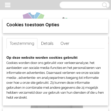
Cookies toestaan Opties
Inloggen
Registreren
UW WINKELWAGEN
Toestemming
Details
Over
Geen producten
(0)
Home
>
webshop
>
Per merk
>
AWDis
>
Just Cool Sport
> AWDis
Op deze website worden cookies gebruikt
Cool 1/2 Zip sweater dames
Cookies worden door ons gebruikt voor verkeersanalyse, het
aanbieden van sociale media-functies en het personaliseren van
informatie en advertenties. Daarnaast verlenen we onze sociale
media-, advertentie- en analysepartners toegang tot informatie
over hoe u onze site gebruikt. Zij kunnen deze informatie
gebruiken in combinatie met andere gegevens die zij mogelijk
hebben verzameld door uw gebruik van hun diensten of die u hen
hebt verstrekt.