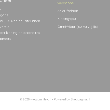
orieën
webshops:
k
Adler-fashion
egorie
Kleding4jou
ad-, Keuken en Tafellinnen
(suikervrij ijs)
Omni-Vitaal
wereld
eest kleding en accesoires
aarders
© 2026 www.omnitex.nl - Powered by Shoppagina.nl