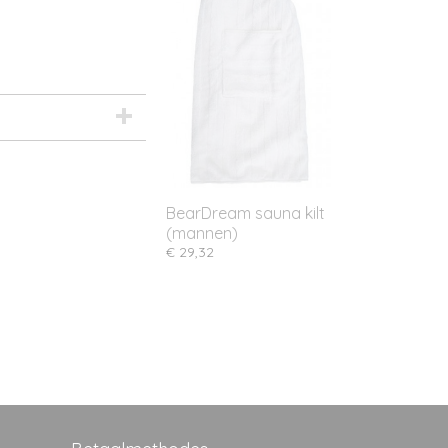
BearDream sauna kilt
(mannen)
€ 29,32