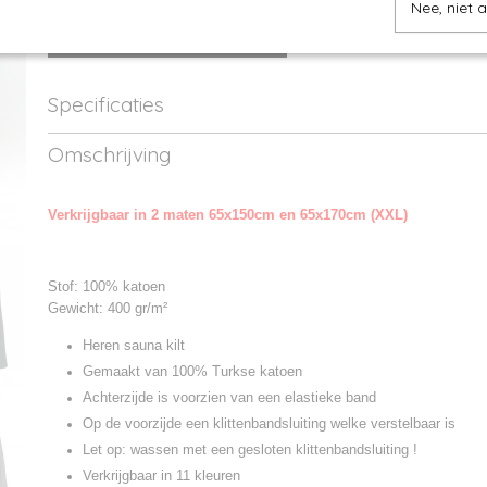
Nee, niet 
IN WINKELWAGEN
Specificaties
Productcode
AR042-1
Omschrijving
Productcode leverancier
042.50
Verkrijgbaar in 2 maten 65x150cm en 65x170cm (XXL)
Stof: 100% katoen
Gewicht: 400 gr/m²
Heren sauna kilt
Gemaakt van 100% Turkse katoen
Achterzijde is voorzien van een elastieke band
Op de voorzijde een klittenbandsluiting welke verstelbaar is
Let op: wassen met een gesloten klittenbandsluiting !
Verkrijgbaar in 11 kleuren