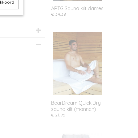
akkoord
ARTG Sauna kilt dames
€ 34,38
BearDream Quick Dry
sauna kilt (mannen)
€ 21,95