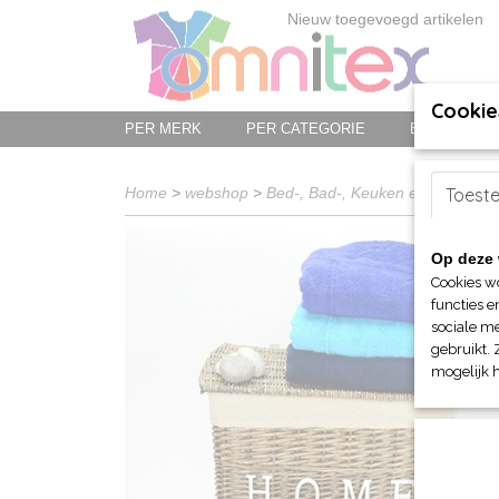
Nieuw toegevoegd artikelen
Cookie
PER MERK
PER CATEGORIE
BED-, BAD-
Home
>
webshop
>
Bed-, Bad-, Keuken en Tafellinn
Toest
Op deze 
Cookies w
functies e
sociale me
gebruikt. 
mogelijk 