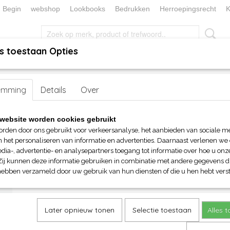
Begin
webshop
Lookbooks
Bedrukken
Herroepingsrecht
K
s toestaan Opties
, KEUKEN EN TAFELLINNEN
SOKKENWERELD
KERST/FEEST
en
emming
>
Sauna en Wellness
Details
> ARTG Sauna kilt heren
Over
ARTG Sauna kilt heren
website worden cookies gebruikt
orden door ons gebruikt voor verkeersanalyse, het aanbieden van sociale m
€ 36,25
n het personaliseren van informatie en advertenties. Daarnaast verlenen we
(inclusief btw 21%)
dia-, advertentie- en analysepartners toegang tot informatie over hoe u onze
Zij kunnen deze informatie gebruiken in combinatie met andere gegevens di
Maat
Kleuren
hebben verzameld door uw gebruik van hun diensten of die u hen hebt verst
Aantal
Later opnieuw tonen
Selectie toestaan
Alles 