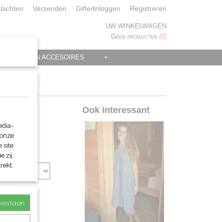
lachten
Verzenden
Giften
Inloggen
Registreren
UW WINKELWAGEN
Geen producten
(0)
 KLEDING EN ACCESOIRES
+
Ook interessant
edia-
 onze
 site
e zij
rekt.
toestaan