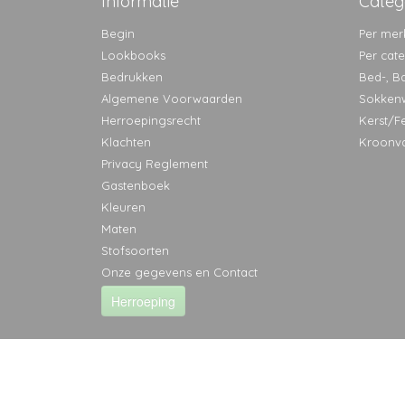
Informatie
Categ
Begin
Per mer
Lookbooks
Per cat
Bedrukken
Bed-, B
Algemene Voorwaarden
Sokken
Herroepingsrecht
Kerst/F
Klachten
Kroonv
Privacy Reglement
Gastenboek
Kleuren
Maten
Stofsoorten
Onze gegevens en Contact
Herroeping