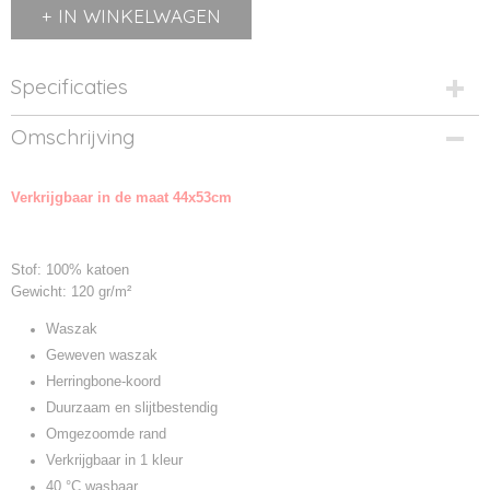
IN WINKELWAGEN
Specificaties
Productcode
Omschrijving
TC063-1
Productcode leverancier
Verkrijgbaar in de maat 44x53cm
TC063
Stof: 100% katoen
Gewicht: 120 gr/m²
Waszak
Geweven waszak
Herringbone-koord
Duurzaam en slijtbestendig
Omgezoomde rand
Verkrijgbaar in 1 kleur
40 °C wasbaar