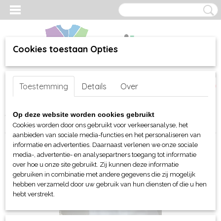
Cookies toestaan Opties
Inloggen
Registreren
UW WINKELWAGEN
Toestemming
Details
Over
Geen producten
(0)
Home
>
webshop
>
Bed-, Bad-, Keuken en Tafellinnen
>
Overige
>
Op deze website worden cookies gebruikt
TC waszak
Cookies worden door ons gebruikt voor verkeersanalyse, het
aanbieden van sociale media-functies en het personaliseren van
informatie en advertenties. Daarnaast verlenen we onze sociale
media-, advertentie- en analysepartners toegang tot informatie
over hoe u onze site gebruikt. Zij kunnen deze informatie
gebruiken in combinatie met andere gegevens die zij mogelijk
hebben verzameld door uw gebruik van hun diensten of die u hen
hebt verstrekt.