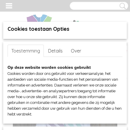
Cookies toestaan Opties
Inloggen
Registreren
UW WINKELWAGEN
Toestemming
Details
Over
Geen producten
(0)
Home
>
webshop
>
Bed-, Bad-, Keuken en Tafellinnen
>
Op deze website worden cookies gebruikt
Hamamdoeken
> ARTG Hamamzz® 100x180 Dalaman handdoek
Cookies worden door ons gebruikt voor verkeersanalyse, het
aanbieden van sociale media-functies en het personaliseren van
informatie en advertenties. Daarnaast verlenen we onze sociale
media-, advertentie- en analysepartners toegang tot informatie
over hoe u onze site gebruikt. Zij kunnen deze informatie
gebruiken in combinatie met andere gegevens die zij mogelijk
hebben verzameld door uw gebruik van hun diensten of die u hen
hebt verstrekt.