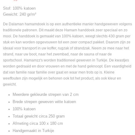
AR053
Stof: 100% katoen
Gewicht: 240 gr/m²
De Dalaman hamamdoek is op een authentieke manier handgeweven volgens
traditionele patronen. Dit maakt deze Hamam handdoek zeer speciaal en zo
mooi. De handdoek is gemaakt van 100% katoen, weegt slechts 430 gram per
stuk en kan worden opgevouwen tot een zeer compact pakket. Daarom zijn ze
ideaal voor transport in uw koffer, rugzak of strandzak. Neem ze mee naar het
strand, naar uw boot, naar het zwembad, naar de sauna of naar de
sportschool. Hamamzz's worden traditioneel geweven in Turkije. De kwastjes
worden gedraaid en door vrouwen en met de hand geknoopt. Een vaardigheid
dat van familie naar familie over gaat en waar men trots op is. Kleine
weeffouten zijn mogelijk en behoren ook tot het product, als ook kleur en
gewicht.
Meerdere gekleurde strepen van 2 cm
Brede strepen geweven witte katoen
100% katoen
Totaal gewicht circa 250 gram
Afmeting circa 100 x 180 cm
Handgemaakt in Turkije