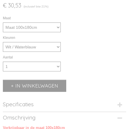
€ 30,53
(inclusief btw 21%)
Maat
Kleuren
Aantal
IN WINKELWAGEN
Specificaties
Productcode
Omschrijving
AR053-1
Verkrijgbaar in de maat 100x180cm
Productcode leverancier