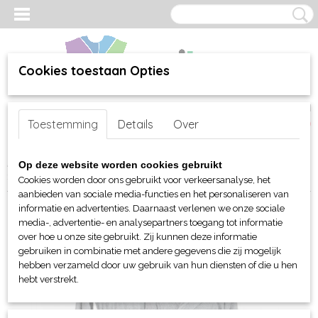
Cookies toestaan Opties
Inloggen
Registreren
UW WINKELWAGEN
Toestemming
Details
Over
Geen producten
(0)
Home
>
webshop
>
Bed-, Bad-, Keuken en Tafellinnen
>
Badjassen
Op deze website worden cookies gebruikt
> ARTG badjas met kap
Cookies worden door ons gebruikt voor verkeersanalyse, het
aanbieden van sociale media-functies en het personaliseren van
informatie en advertenties. Daarnaast verlenen we onze sociale
media-, advertentie- en analysepartners toegang tot informatie
over hoe u onze site gebruikt. Zij kunnen deze informatie
gebruiken in combinatie met andere gegevens die zij mogelijk
hebben verzameld door uw gebruik van hun diensten of die u hen
hebt verstrekt.