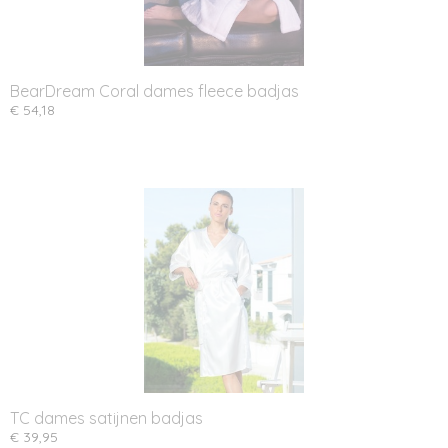
BearDream Coral dames fleece badjas
€ 54,18
TC dames satijnen badjas
€ 39,95