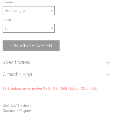
Kleuren
Aantal
IN WINKELWAGEN
Specificaties
Productcode
Omschrijving
AR26-1
Productcode leverancier
Verkrijgbaar in de maten XXS - XS - S/M - L/XL - XXL - 3XL
026.50
Stof: 100% katoen
Gewicht: 400 gr/m²