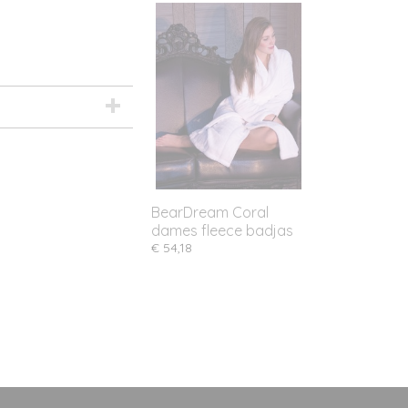
BearDream Coral
dames fleece badjas
€ 54,18