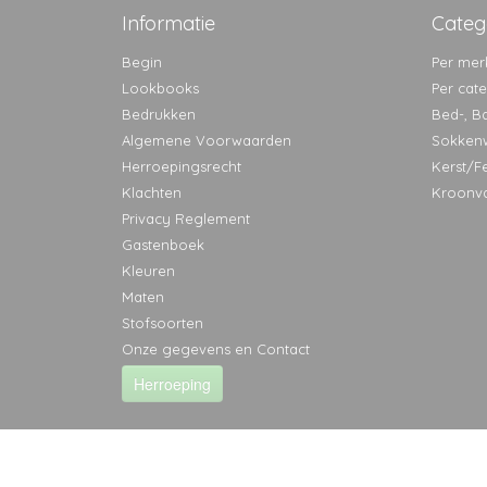
Informatie
Categ
Begin
Per mer
Lookbooks
Per cat
Bedrukken
Bed-, B
Algemene Voorwaarden
Sokken
Herroepingsrecht
Kerst/F
Klachten
Kroonv
Privacy Reglement
Gastenboek
Kleuren
Maten
Stofsoorten
Onze gegevens en Contact
Herroeping