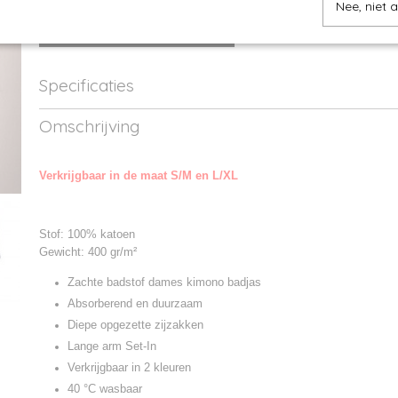
Nee, niet 
IN WINKELWAGEN
Specificaties
Productcode
TC21-1
Omschrijving
Productcode leverancier
TC021
Verkrijgbaar in de maat S/M en L/XL
Stof: 100% katoen
Gewicht: 400 gr/m²
Zachte badstof dames kimono badjas
Absorberend en duurzaam
Diepe opgezette zijzakken
Lange arm Set-In
Verkrijgbaar in 2 kleuren
40 °C wasbaar