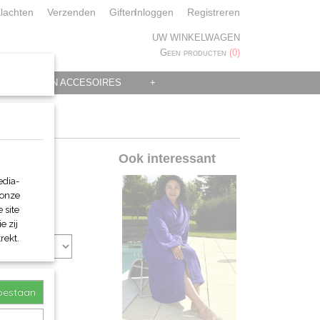
lachten
Verzenden
Giften
Inloggen
Registreren
UW WINKELWAGEN
Geen producten
(0)
 KLEDING EN ACCESOIRES
+
Ook interessant
edia-
 onze
 site
e zij
rekt.
toestaan