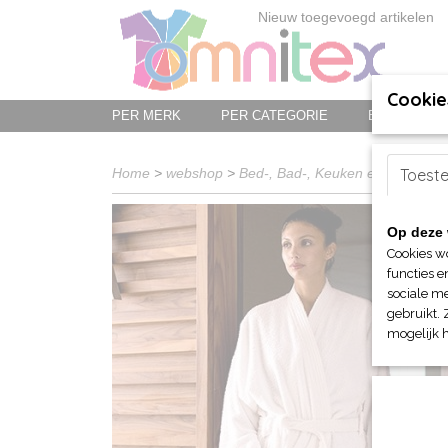
Nieuw toegevoegd artikelen
Cookie
PER MERK
PER CATEGORIE
BED-, BAD-
Home
>
webshop
>
Bed-, Bad-, Keuken en Tafellinn
Toest
Op deze 
Cookies w
functies e
sociale me
gebruikt. 
mogelijk 