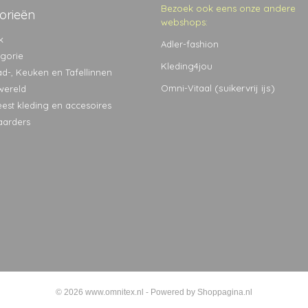
Bezoek ook eens onze andere
orieën
webshops:
k
Adler-fashion
egorie
Kleding4jou
ad-, Keuken en Tafellinnen
(suikervrij ijs)
Omni-Vitaal
wereld
eest kleding en accesoires
aarders
© 2026 www.omnitex.nl - Powered by Shoppagina.nl