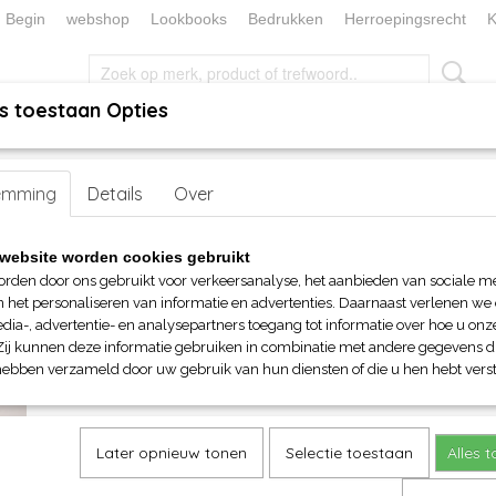
Begin
webshop
Lookbooks
Bedrukken
Herroepingsrecht
K
s toestaan Opties
, KEUKEN EN TAFELLINNEN
SOKKENWERELD
KERST/FEEST
en
emming
>
Badjassen
Details
> TC dames kimono badjas
Over
TC dames kimono badjas
website worden cookies gebruikt
orden door ons gebruikt voor verkeersanalyse, het aanbieden van sociale m
€ 60,45
n het personaliseren van informatie en advertenties. Daarnaast verlenen we
(inclusief btw 21%)
dia-, advertentie- en analysepartners toegang tot informatie over hoe u onze
Zij kunnen deze informatie gebruiken in combinatie met andere gegevens di
Maat
Kleur
hebben verzameld door uw gebruik van hun diensten of die u hen hebt verst
Aantal
Later opnieuw tonen
Selectie toestaan
Alles 