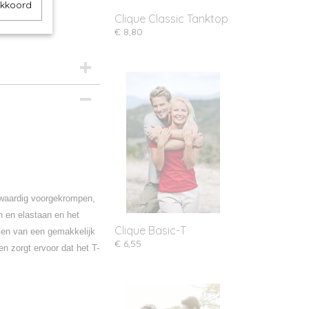
akkoord
Clique Classic Tanktop
€ 8,80
waardig voorgekrompen,
n en elastaan en het
Clique Basic-T
ien van een gemakkelijk
€ 6,55
n zorgt ervoor dat het T-