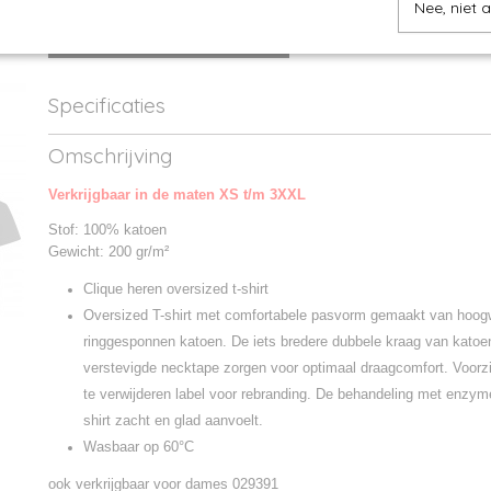
Nee, niet 
IN WINKELWAGEN
Specificaties
Productcode
029390-00
Omschrijving
Productcode leverancier
029390
Verkrijgbaar in de maten XS t/m 3XXL
Stof: 100% katoen
Gewicht: 200 gr/m²
Clique heren oversized t-shirt
Oversized T-shirt met comfortabele pasvorm gemaakt van hoog
ringgesponnen katoen. De iets bredere dubbele kraag van katoe
verstevigde necktape zorgen voor optimaal draagcomfort. Voorz
te verwijderen label voor rebranding. De behandeling met enzyme
shirt zacht en glad aanvoelt.
Wasbaar op 60°C
ook verkrijgbaar voor dames 029391