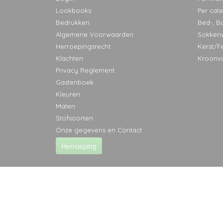
Lookbooks
Per cat
Bedrukken
Bed-, B
Algemene Voorwaarden
Sokken
Herroepingsrecht
Kerst/F
Klachten
Kroonv
Privacy Reglement
Gastenboek
Kleuren
Maten
Stofsoorten
Onze gegevens en Contact
Herroeping