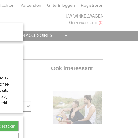
lachten
Verzenden
Giften
Inloggen
Registreren
UW WINKELWAGEN
Geen producten
(0)
 KLEDING EN ACCESOIRES
+
Ook interessant
edia-
 onze
 site
e zij
rekt.
toestaan