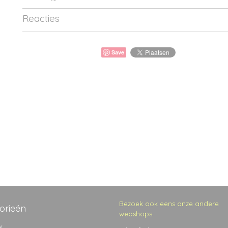
Reacties
Save
Bezoek ook eens onze andere
orieën
webshops:
k