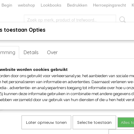
Begin
webshop
Lookbooks
Bedrukken
Herroepingsrecht
K
s toestaan Opties
, KEUKEN EN TAFELLINNEN
SOKKENWERELD
KERST/FEEST
 unisex
emming
>
T-Shirts
Details
> Clique Oversized T-shirt
Over
Clique Oversized T-shirt
website worden cookies gebruikt
orden door ons gebruikt voor verkeersanalyse, het aanbieden van sociale m
€ 15,00
n het personaliseren van informatie en advertenties. Daarnaast verlenen we
(inclusief btw 21%)
dia-, advertentie- en analysepartners toegang tot informatie over hoe u onze
Zij kunnen deze informatie gebruiken in combinatie met andere gegevens di
Maat
Kleur
hebben verzameld door uw gebruik van hun diensten of die u hen hebt verst
Aantal
Later opnieuw tonen
Selectie toestaan
Alles 