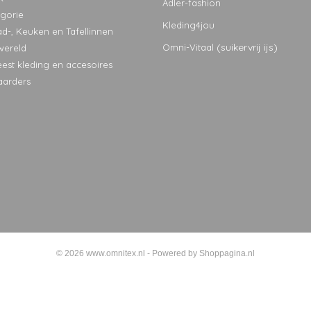
Adler-fashion
egorie
Kleding4jou
ad-, Keuken en Tafellinnen
(suikervrij ijs)
Omni-Vitaal
wereld
eest kleding en accesoires
aarders
© 2026 www.omnitex.nl - Powered by Shoppagina.nl