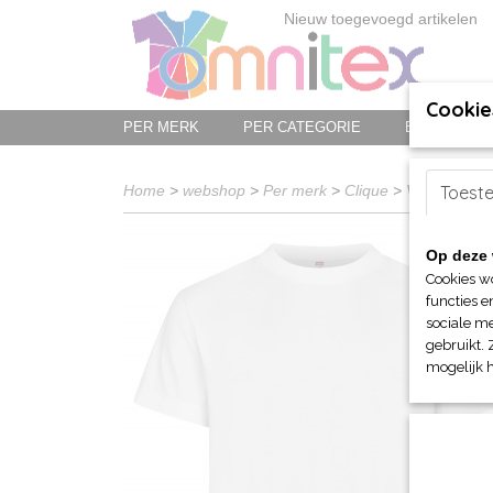
Nieuw toegevoegd artikelen
Cookie
PER MERK
PER CATEGORIE
BED-, BAD-
Home
>
webshop
>
Per merk
>
Clique
>
Voor hem en
Toest
Op deze 
Cookies w
functies e
sociale me
gebruikt. 
mogelijk 